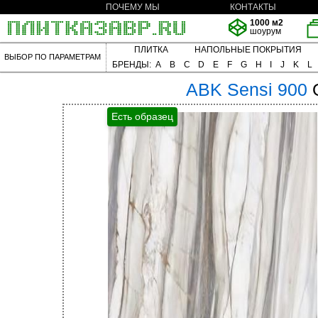
ПОЧЕМУ МЫ
КОНТАКТЫ
1000 м2
шоурум
ПЛИТКА
НАПОЛЬНЫЕ ПОКРЫТИЯ
ВЫБОР ПО ПАРАМЕТРАМ
БРЕНДЫ:
A
B
C
D
E
F
G
H
I
J
K
L
ABK
Sensi 900
Есть образец