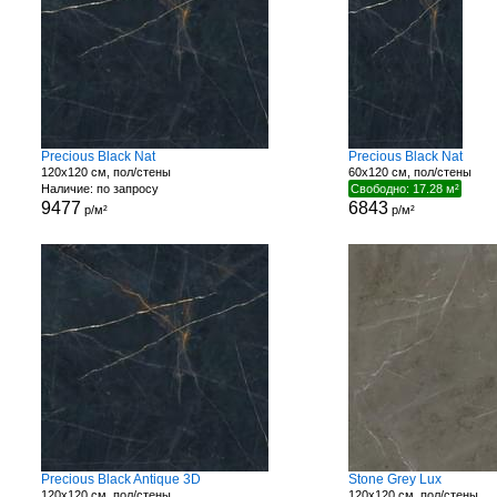
Precious Black Nat
Precious Black Nat
120x120 см, пол/стены
60x120 см, пол/стены
Наличие: по запросу
Свободно: 17.28 м²
9477
6843
р/м²
р/м²
Precious Black Antique 3D
Stone Grey Lux
120x120 см, пол/стены
120x120 см, пол/стены