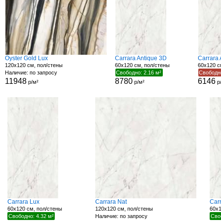
Oyster Gold Lux
Carrara Antique 3D
Carrara
120x120 см, пол/стены
60x120 см, пол/стены
60x120 с
Наличие: по запросу
Свободно: 2.16 м²
Свободно
11948
8780
6146
р/м²
р/м²
р
Carrara Lux
Carrara Nat
Car
60x120 см, пол/стены
120x120 см, пол/стены
60x1
Свободно: 4.32 м²
Наличие: по запросу
Сво