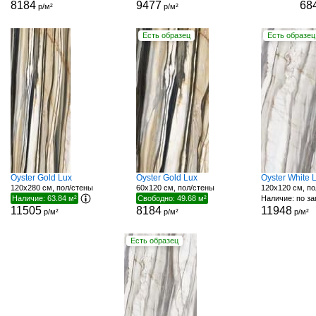
8184
9477
68
р/м²
р/м²
Есть образец
Есть образец
Oyster Gold Lux
Oyster Gold Lux
Oyster White 
120x280 см, пол/стены
60x120 см, пол/стены
120x120 см, по
Наличие: 63.84 м²
Свободно: 49.68 м²
Наличие: по з
11505
8184
11948
р/м²
р/м²
р/м²
Есть образец