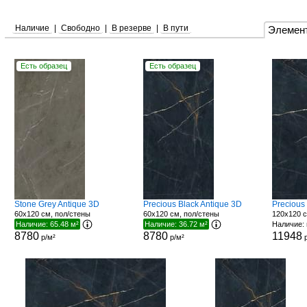
Наличие
|
Свободно
|
В резерве
|
В пути
Элемен
Есть образец
Есть образец
Stone Grey Antique 3D
Precious Black Antique 3D
Precious
60x120 см, пол/стены
60x120 см, пол/стены
120x120 с
Наличие: 65.48 м²
Наличие: 36.72 м²
Наличие: 
8780
8780
11948
р/м²
р/м²
р