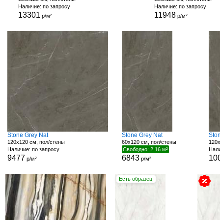
Наличие: по запросу
Наличие: по запросу
13301
11948
р/м²
р/м²
Stone Grey Nat
Stone Grey Nat
Ston
120x120 см, пол/стены
60x120 см, пол/стены
120x
Наличие: по запросу
Свободно: 2.16 м²
Нали
9477
6843
10
р/м²
р/м²
Есть образец