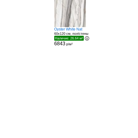
Oyster White Nat
60x120 см, пол/стены
Наличие: 26.64 м²
6843
р/м²