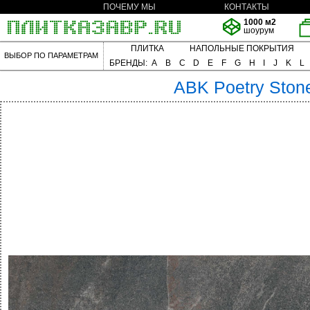
ПОЧЕМУ МЫ
КОНТАКТЫ
1000 м2
шоурум
ПЛИТКА
НАПОЛЬНЫЕ ПОКРЫТИЯ
ВЫБОР ПО ПАРАМЕТРАМ
БРЕНДЫ:
A
B
C
D
E
F
G
H
I
J
K
L
ABK
Poetry Ston