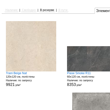
Наличие
|
Свободно
|
В резерве
|
В пути
Элемен
Trani Beige Nat
Piase Smoke R11
120x120 см, пол/стены
60x120 см, пол/стены
Наличие: по запросу
Наличие: по запросу
9921
8353
р/м²
р/м²