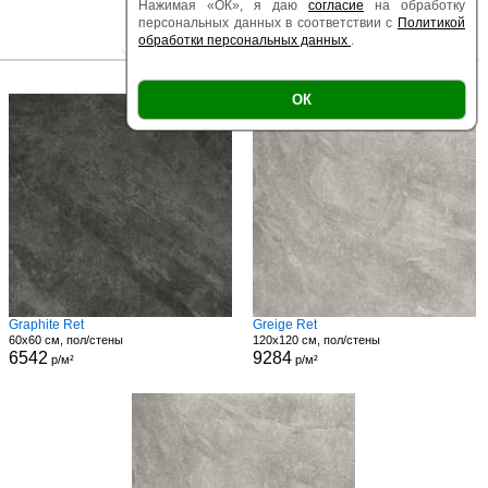
Нажимая «ОК», я даю
согласие
на обработку
персональных данных в соответствии с
Политикой
обработки персональных данных
.
|
|
Есть образец
Поверхность
Размер
ОК
Graphite Ret
Greige Ret
60x60 см, пол/стены
120x120 см, пол/стены
6542
9284
р/м²
р/м²