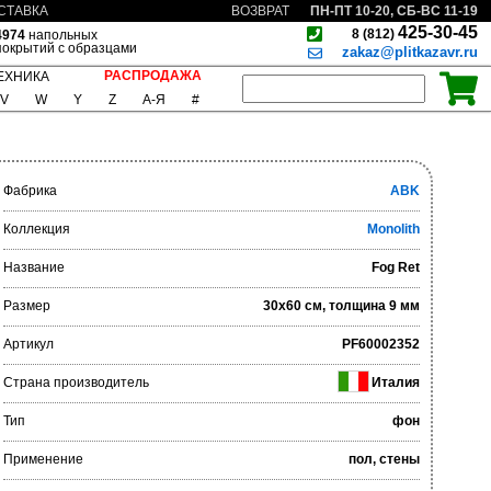
ПН-ПТ 10-20, СБ-ВС 11-19
СТАВКА
ВОЗВРАТ
425-30-45
8 (812)
4974
напольных
покрытий с образцами
zakaz@plitkazavr.ru
РАСПРОДАЖА
ЕХНИКА
V
W
Y
Z
А-Я
#
Фабрика
ABK
Коллекция
Monolith
Название
Fog Ret
Размер
30x60 см, толщина 9 мм
Артикул
PF60002352
Страна производитель
Италия
Тип
фон
Применение
пол, стены