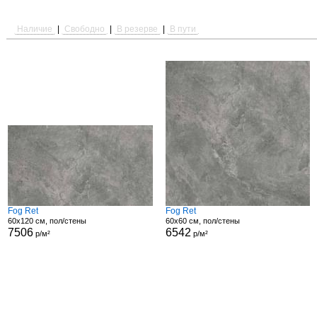
Наличие
|
Свободно
|
В резерве
|
В пути
Fog Ret
Fog Ret
60x120 см, пол/стены
60x60 см, пол/стены
7506
6542
р/м²
р/м²