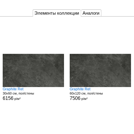
Элементы коллекции
Аналоги
Graphite Ret
Graphite Ret
30x60 см, пол/стены
60x120 см, пол/стены
6156
7506
р/м²
р/м²