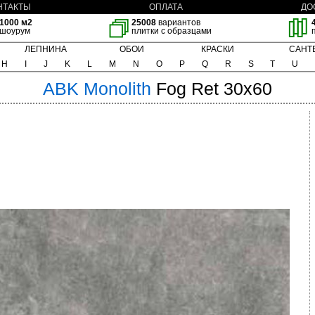
НТАКТЫ
ОПЛАТА
ДО
1000 м2
25008
вариантов
шоурум
плитки с образцами
ЛЕПНИНА
ОБОИ
КРАСКИ
САНТ
H
I
J
K
L
M
N
O
P
Q
R
S
T
U
ABK
Monolith
Fog Ret 30x60