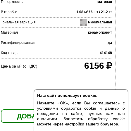
Поверхность
матовая
В коробке
1.08 м² / 6 шт / 21.2 кг
Тональная вариация
минимальная
Материал
керамогранит
Ректифицированная
да
Код товара
414148
6156
Цена за м² (с НДС)
Наш сайт использует cookie.
Нажмите «ОК», если Вы соглашаетесь с
условиями обработки cookie и данных о
поведении на сайте, нужных нам для
ДОБАВИТЬ В КОРЗИНУ
аналитики. Запретить обработку cookie
можете через настройки вашего браузера.