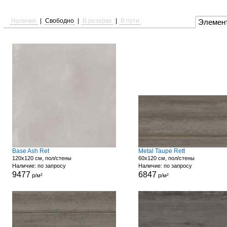
Наличие
|
Свободно
|
В резерве
|
В пути
Элемен
Base Ash Ret
Metal Taupe Rett
120x120 см, пол/стены
60x120 см, пол/стены
Наличие: по запросу
Наличие: по запросу
9477
6847
р/м²
р/м²