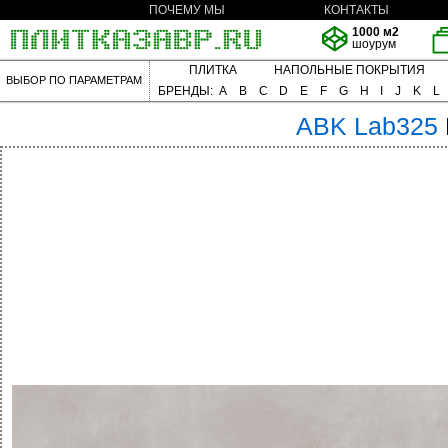
ПОЧЕМУ МЫ
КОНТАКТЫ
1000 м2
шоурум
ПЛИТКА
НАПОЛЬНЫЕ ПОКРЫТИЯ
ВЫБОР ПО ПАРАМЕТРАМ
БРЕНДЫ:
A
B
C
D
E
F
G
H
I
J
K
L
ABK
Lab325