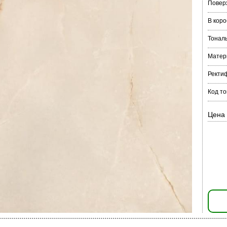
Повер
В коро
Тонал
Матер
Ректи
Код то
Цена 