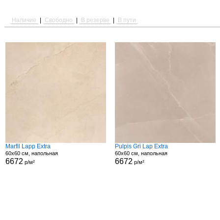
Наличие
|
Свободно
|
В резерве
|
В пути
Marfil Lapp Extra
Pulpis Gri Lap Extra
60x60 см, напольная
60x60 см, напольная
6672
6672
р/м²
р/м²