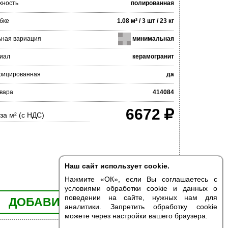
хность
полированная
бке
1.08 м² / 3 шт / 23 кг
ьная вариация
минимальная
иал
керамогранит
фицированная
да
вара
414084
6672
за м² (с НДС)
Наш сайт использует cookie.
Нажмите «ОК», если Вы соглашаетесь с
условиями обработки cookie и данных о
поведении на сайте, нужных нам для
ДОБАВИТЬ В КОРЗИНУ
аналитики. Запретить обработку cookie
можете через настройки вашего браузера.