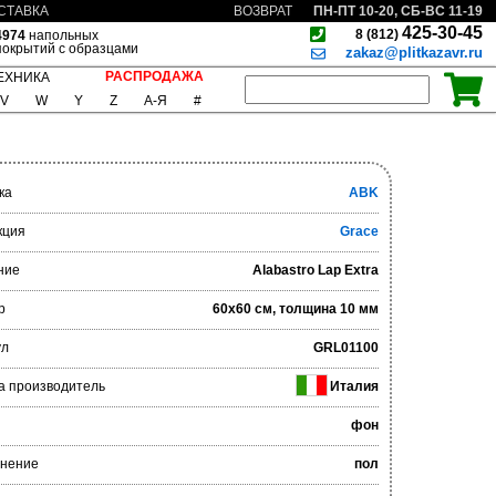
ПН-ПТ 10-20, СБ-ВС 11-19
СТАВКА
ВОЗВРАТ
425-30-45
8 (812)
4974
напольных
покрытий с образцами
zakaz@plitkazavr.ru
РАСПРОДАЖА
ЕХНИКА
V
W
Y
Z
А-Я
#
ка
ABK
кция
Grace
ние
Alabastro Lap Extra
р
60x60 см, толщина 10 мм
ул
GRL01100
а производитель
Италия
фон
нение
пол