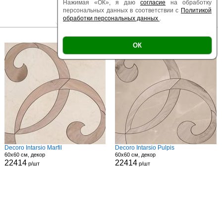
Нажимая «ОК», я даю
согласие
на обработку
персональных данных в соответствии с
Политикой
обработки персональных данных
.
|
|
Есть образец
Поверхность
Размер
ОК
Decoro Intarsio Marfil
Decoro Intarsio Pulpis
60x60 см, декор
60x60 см, декор
22414
22414
р/шт
р/шт