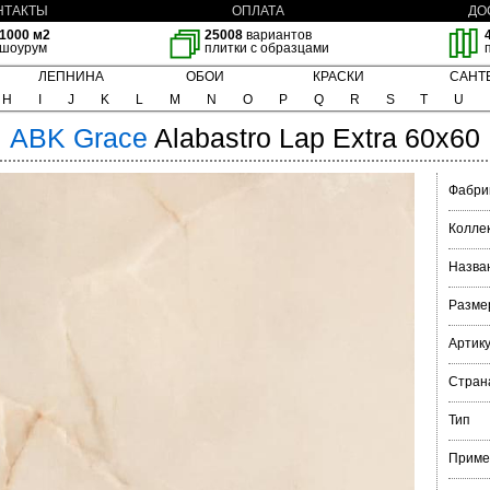
НТАКТЫ
ОПЛАТА
ДО
1000 м2
25008
вариантов
шоурум
плитки с образцами
ЛЕПНИНА
ОБОИ
КРАСКИ
САНТ
H
I
J
K
L
M
N
O
P
Q
R
S
T
U
ABK
Grace
Alabastro Lap Extra 60x60
Фабри
Колле
Назва
Разме
Артик
Стран
Тип
Приме