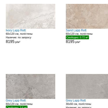
Ivory Lapp Rett
Sand Lapp Rett
60x120 см, пол/стены
60x120 см, пол/стены
Наличие: по запросу
Свободно: 0.72 м²
8195
8195
р/м²
р/м²
Grey Lapp Rett
Grey Lapp Rett
60x120 см, пол/стены
30x60 см, пол/стены
Свободно: 3.6 м²
Наличие: по запросу