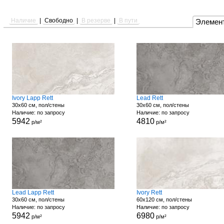
Наличие
|
Свободно
|
В резерве
|
В пути
Элемен
Ivory Lapp Rett
Lead Rett
30x60 см, пол/стены
30x60 см, пол/стены
Наличие: по запросу
Наличие: по запросу
5942
4810
р/м²
р/м²
Lead Lapp Rett
Ivory Rett
30x60 см, пол/стены
60x120 см, пол/стены
Наличие: по запросу
Наличие: по запросу
5942
6980
р/м²
р/м²