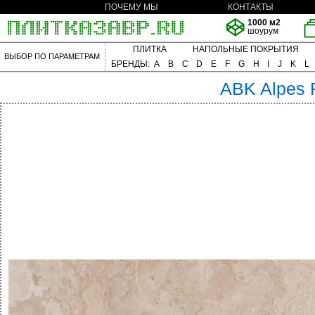
ПОЧЕМУ МЫ
КОНТАКТЫ
1000 м2
шоурум
ПЛИТКА
НАПОЛЬНЫЕ ПОКРЫТИЯ
ВЫБОР ПО ПАРАМЕТРАМ
БРЕНДЫ:
A
B
C
D
E
F
G
H
I
J
K
L
ABK
Alpes