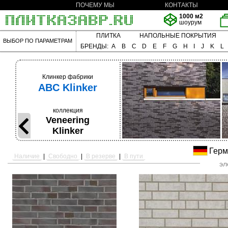
ПОЧЕМУ МЫ
КОНТАКТЫ
1000 м2
шоурум
ПЛИТКА
НАПОЛЬНЫЕ ПОКРЫТИЯ
ВЫБОР ПО ПАРАМЕТРАМ
БРЕНДЫ:
A
B
C
D
E
F
G
H
I
J
K
L
Клинкер фабрики
ABC Klinker
коллекция
Veneering
Klinker
Герм
Наличие
|
Свободно
|
В резерве
|
В пути
эл