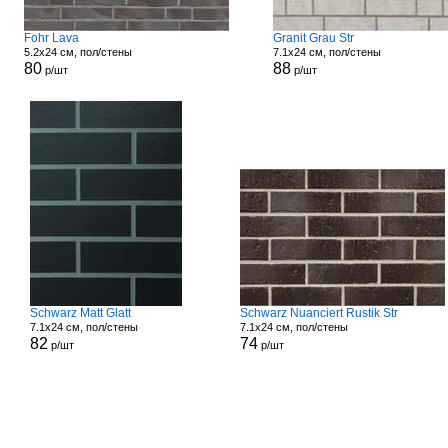
Fohr Lava
Granit Grau Str
5.2x24 см, пол/стены
7.1x24 см, пол/стены
80
88
р/шт
р/шт
Schwarz Matt Glatt
Schwarz Nuanciert Rustik Str
7.1x24 см, пол/стены
7.1x24 см, пол/стены
82
74
р/шт
р/шт