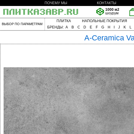
ПОЧЕМУ МЫ
КОНТАКТЫ
1000 м2
шоурум
ПЛИТКА
НАПОЛЬНЫЕ ПОКРЫТИЯ
ВЫБОР ПО ПАРАМЕТРАМ
БРЕНДЫ:
A
B
C
D
E
F
G
H
I
J
K
L
A-Ceramica
Va