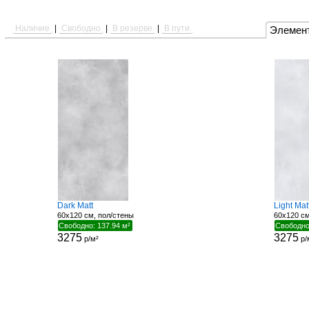
Наличие
|
Свободно
|
В резерве
|
В пути
Элемен
Dark Matt
Light Mat
60x120 см, пол/стены
60x120 см
Свободно: 137.94 м²
Свободно
3275
3275
р/м²
р/