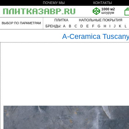
ПОЧЕМУ МЫ
КОНТАКТЫ
1000 м2
шоурум
ПЛИТКА
НАПОЛЬНЫЕ ПОКРЫТИЯ
ВЫБОР ПО ПАРАМЕТРАМ
БРЕНДЫ:
A
B
C
D
E
F
G
H
I
J
K
L
A-Ceramica
Tuscan