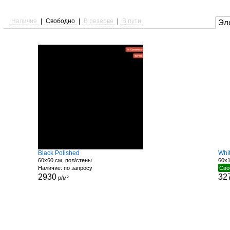
Наличие
|
Свободно
|
В резерве
|
В пути
Эл
Black Polished
Whit
60x60 см, пол/стены
60x1
Наличие: по запросу
Сво
2930
32
р/м²