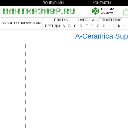
ПОЧЕМУ МЫ
КОНТАКТЫ
1000 м2
шоурум
ПЛИТКА
НАПОЛЬНЫЕ ПОКРЫТИЯ
ВЫБОР ПО ПАРАМЕТРАМ
БРЕНДЫ:
A
B
C
D
E
F
G
H
I
J
K
L
A-Ceramica
Sup