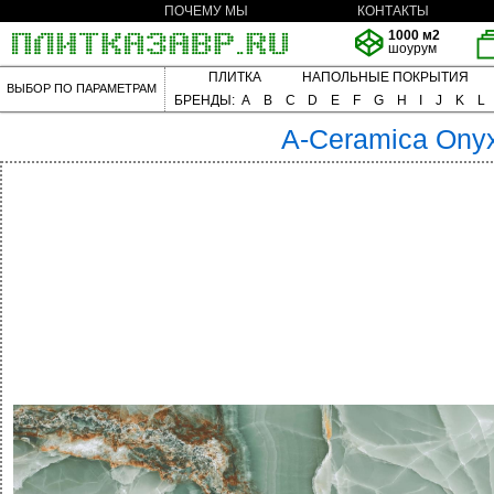
ПОЧЕМУ МЫ
КОНТАКТЫ
1000 м2
шоурум
ПЛИТКА
НАПОЛЬНЫЕ ПОКРЫТИЯ
ВЫБОР ПО ПАРАМЕТРАМ
БРЕНДЫ:
A
B
C
D
E
F
G
H
I
J
K
L
A-Ceramica
Ony