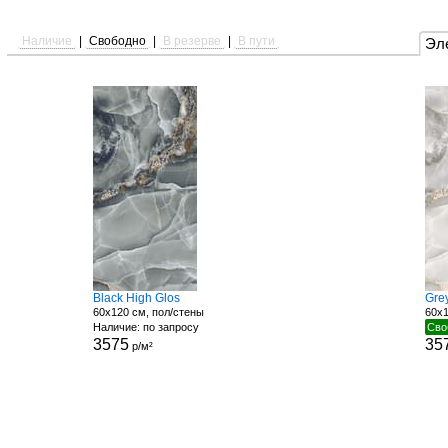
Наличие
|
Свободно
|
В резерве
|
В пути
Эл
Black High Glos
Gre
60x120 см, пол/стены
60x1
Наличие: по запросу
Сво
3575
35
р/м²