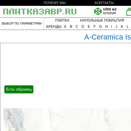
ПОЧЕМУ МЫ
КОНТАКТЫ
1000 м2
шоурум
ПЛИТКА
НАПОЛЬНЫЕ ПОКРЫТИЯ
ВЫБОР ПО ПАРАМЕТРАМ
БРЕНДЫ:
A
B
C
D
E
F
G
H
I
J
K
L
A-Ceramica
I
Есть образец