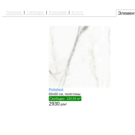
Наличие
|
Свободно
|
В резерве
|
В пути
Элемен
Polished
60x60 см, пол/стены
Свободно: 134.64 м²
2930
р/м²