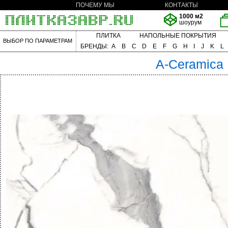
ПОЧЕМУ МЫ
КОНТАКТЫ
1000 м2
шоурум
ПЛИТКА
НАПОЛЬНЫЕ ПОКРЫТИЯ
ВЫБОР ПО ПАРАМЕТРАМ
БРЕНДЫ:
A
B
C
D
E
F
G
H
I
J
K
L
A-Ceramica