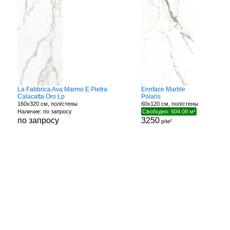
La Fabbrica Ava Marmo E Pietra
Ennface Marble
Calacatta Oro Lp
Polaris
160x320 см, пол/стены
60x120 см, пол/стены
Наличие: по запросу
Свободно: 604.08 м²
по запросу
3250
р/м²