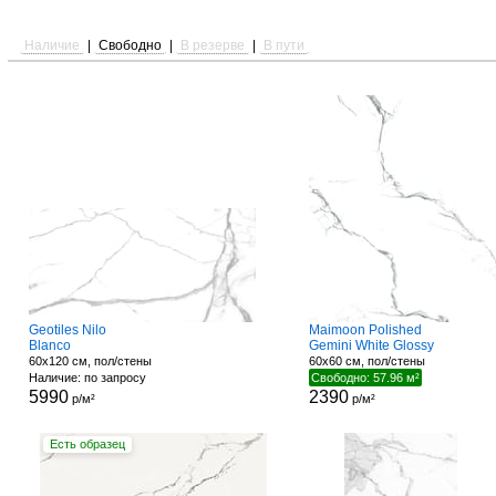
Наличие
|
Свободно
|
В резерве
|
В пути
Geotiles Nilo
Maimoon Polished
Blanco
Gemini White Glossy
60x120 см, пол/стены
60x60 см, пол/стены
Наличие: по запросу
Свободно: 57.96 м²
5990
2390
р/м²
р/м²
Есть образец