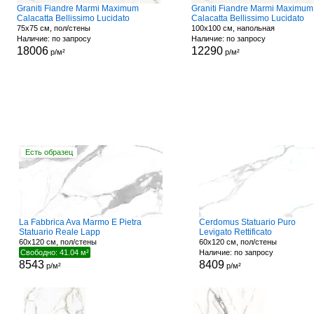
Graniti Fiandre Marmi Maximum
Graniti Fiandre Marmi Maximum
Calacatta Bellissimo Lucidato
Calacatta Bellissimo Lucidato
75x75 см, пол/стены
100x100 см, напольная
Наличие: по запросу
Наличие: по запросу
18006
12290
р/м²
р/м²
Есть образец
La Fabbrica Ava Marmo E Pietra
Cerdomus Statuario Puro
Statuario Reale Lapp
Levigato Rettificato
60x120 см, пол/стены
60x120 см, пол/стены
Свободно: 41.04 м²
Наличие: по запросу
8543
8409
р/м²
р/м²