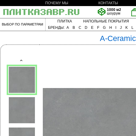
ПОЧЕМУ МЫ
КОНТАКТЫ
1000 м2
шоурум
ПЛИТКА
НАПОЛЬНЫЕ ПОКРЫТИЯ
ВЫБОР ПО ПАРАМЕТРАМ
БРЕНДЫ:
A
B
C
D
E
F
G
H
I
J
K
L
A-Cerami