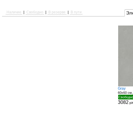
Наличие
|
Свободно
|
В резерве
|
В пути
Эл
Gray
60x60 см,
Свободно
3082
р/