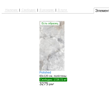
Наличие
|
Свободно
|
В резерве
|
В пути
Элемен
Есть образец
Polished
60x120 см, пол/стены
Свободно: 1728.72 м²
3275
р/м²