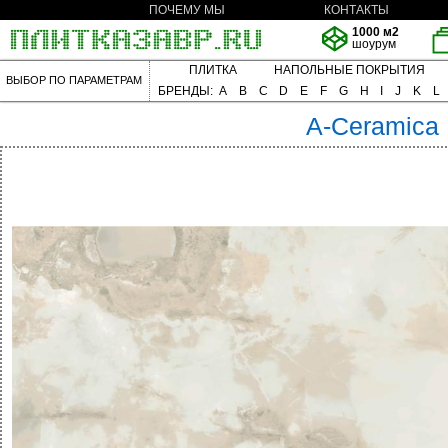
ПОЧЕМУ МЫ
КОНТАКТЫ
1000 м2
шоурум
ПЛИТКА
НАПОЛЬНЫЕ ПОКРЫТИЯ
ВЫБОР ПО ПАРАМЕТРАМ
БРЕНДЫ:
A
B
C
D
E
F
G
H
I
J
K
L
A-Ceramica