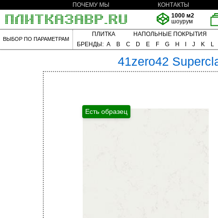
ПОЧЕМУ МЫ
КОНТАКТЫ
1000 м2
шоурум
ПЛИТКА
НАПОЛЬНЫЕ ПОКРЫТИЯ
ВЫБОР ПО ПАРАМЕТРАМ
БРЕНДЫ:
A
B
C
D
E
F
G
H
I
J
K
L
41zero42
Supercl
Есть образец