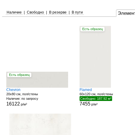
Наличие
|
Свободно
|
В резерве
|
В пути
Элемен
Есть образец
Есть образец
Chevron
Flamed
20x80 см, пол/стены
60x120 см, пол/стены
Наличие: по запросу
Свободно: 187.92 м²
16122
7455
р/м²
р/м²