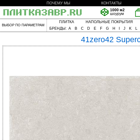
ПОЧЕМУ МЫ
КОНТАКТЫ
1000 м2
шоурум
ПЛИТКА
НАПОЛЬНЫЕ ПОКРЫТИЯ
ВЫБОР ПО ПАРАМЕТРАМ
БРЕНДЫ:
A
B
C
D
E
F
G
H
I
J
K
L
41zero42
Super