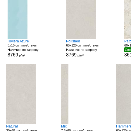
Riviera Azure
Polished
Pat
5x15 см, пол/стены
60x120 см, пол/стены
60x1
Наличие: по запросу
Наличие: по запросу
Сво
8769
8769
86
р/м²
р/м²
Natural
Mix
Hammer
30x60 см, пол/стены
7.5x60 см, пол/стены
60x120 см