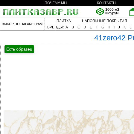
ПОЧЕМУ МЫ
КОНТАКТЫ
1000 м2
шоурум
ПЛИТКА
НАПОЛЬНЫЕ ПОКРЫТИЯ
ВЫБОР ПО ПАРАМЕТРАМ
БРЕНДЫ:
A
B
C
D
E
F
G
H
I
J
K
L
41zero42
P
Есть образец