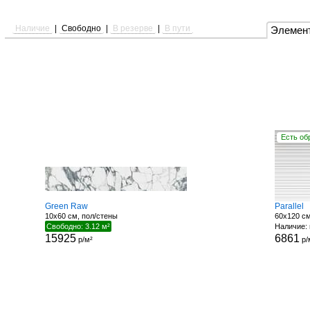
Наличие
|
Свободно
|
В резерве
|
В пути
Элемен
Есть об
Green Raw
Parallel
10x60 см, пол/стены
60x120 см
Свободно: 3.12 м²
Наличие: 
15925
6861
р/м²
р/