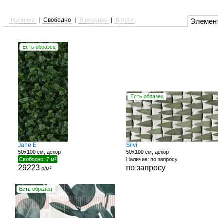
Наличие
|
Свободно
|
В резерве
|
В пути
Элемен
Есть образец
Есть образец
Jane E
Silvi
50x100 см, декор
50x100 см, декор
Свободно: 7 м²
Наличие: по запросу
29223
по запросу
р/м²
Есть образец