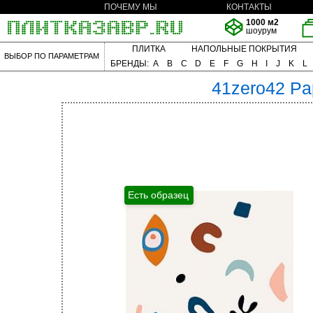
ПОЧЕМУ МЫ
КОНТАКТЫ
1000 м2
шоурум
ПЛИТКА
НАПОЛЬНЫЕ ПОКРЫТИЯ
ВЫБОР ПО ПАРАМЕТРАМ
БРЕНДЫ:
A
B
C
D
E
F
G
H
I
J
K
L
41zero42
Pa
Есть образец