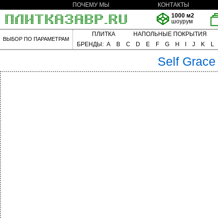
ПОЧЕМУ МЫ
КОНТАКТЫ
1000 м2
шоурум
ПЛИТКА
НАПОЛЬНЫЕ ПОКРЫТИЯ
ВЫБОР ПО ПАРАМЕТРАМ
БРЕНДЫ:
A
B
C
D
E
F
G
H
I
J
K
L
Self
Grace