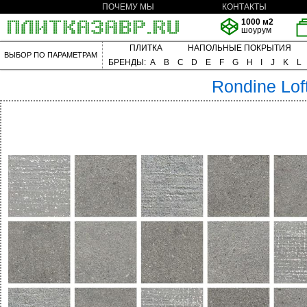
ПОЧЕМУ МЫ
КОНТАКТЫ
1000 м2
шоурум
ПЛИТКА
НАПОЛЬНЫЕ ПОКРЫТИЯ
ВЫБОР ПО ПАРАМЕТРАМ
БРЕНДЫ:
A
B
C
D
E
F
G
H
I
J
K
L
Rondine
Lof