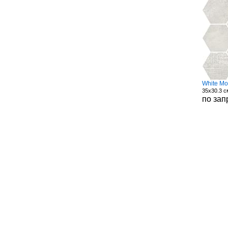
White Mo
35x30.3 с
по зап