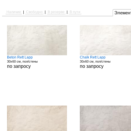
Наличие
|
Свободно
|
В резерве
|
В пути
Элемен
Beton Rett Lapp
Chalk Rett Lapp
30x60 см, пол/стены
30x60 см, пол/стены
по запросу
по запросу