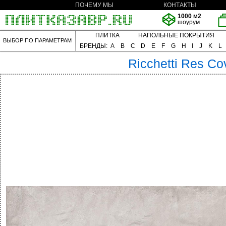
ПОЧЕМУ МЫ
КОНТАКТЫ
1000 м2
шоурум
ПЛИТКА
НАПОЛЬНЫЕ ПОКРЫТИЯ
ВЫБОР ПО ПАРАМЕТРАМ
БРЕНДЫ:
A
B
C
D
E
F
G
H
I
J
K
L
Ricchetti
Res Co