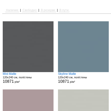
Наличие
|
Свободно
|
В резерве
|
В пути
Mist Matte
Skyline Matte
120x240 см, пол/стены
120x240 см, пол/стены
10871
10871
р/м²
р/м²