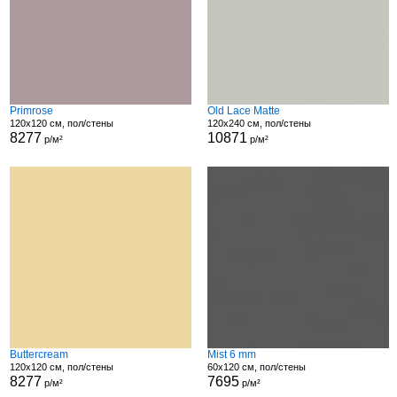
Primrose
Old Lace Matte
120x120 см, пол/стены
120x240 см, пол/стены
8277
10871
р/м²
р/м²
Buttercream
Mist 6 mm
120x120 см, пол/стены
60x120 см, пол/стены
8277
7695
р/м²
р/м²