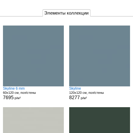
Элементы коллекции
Skyline 6 mm
Skyline
60x120 см, пол/стены
120x120 см, пол/стены
7695
8277
р/м²
р/м²