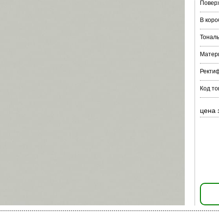
Повер
В коро
Тонал
Матер
Ректи
Код то
цена 