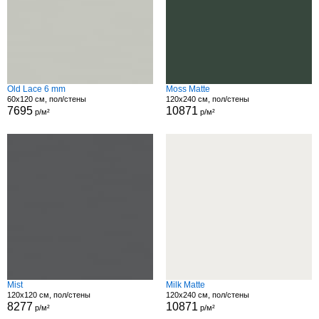
Old Lace 6 mm
Moss Matte
60x120 см, пол/стены
120x240 см, пол/стены
7695
10871
р/м²
р/м²
Mist
Milk Matte
120x120 см, пол/стены
120x240 см, пол/стены
8277
10871
р/м²
р/м²