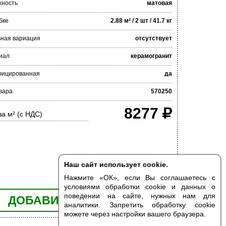
хность
матовая
бке
2.88 м² / 2 шт / 41.7 кг
ьная вариация
отсутствует
иал
керамогранит
фицированная
да
вара
570250
8277
за м² (с НДС)
Наш сайт использует cookie.
Нажмите «ОК», если Вы соглашаетесь с
условиями обработки cookie и данных о
поведении на сайте, нужных нам для
ДОБАВИТЬ В КОРЗИНУ
аналитики. Запретить обработку cookie
можете через настройки вашего браузера.