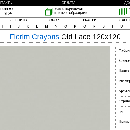
НТАКТЫ
ОПЛАТА
ДО
1000 м2
25008
вариантов
шоурум
плитки с образцами
ЛЕПНИНА
ОБОИ
КРАСКИ
САНТ
H
I
J
K
L
M
N
O
P
Q
R
S
T
U
Florim
Crayons
Old Lace 120x120
Фабри
Колле
Назва
Разме
Артик
Стран
Тип
Приме