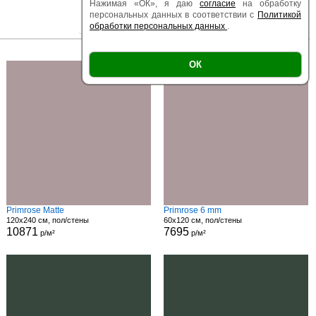
Нажимая «ОК», я даю
согласие
на обработку
персональных данных в соответствии с
Политикой
обработки персональных данных
.
|
|
Есть образец
Поверхность
Размер
ОК
Primrose Matte
Primrose 6 mm
120x240 см, пол/стены
60x120 см, пол/стены
10871
7695
р/м²
р/м²