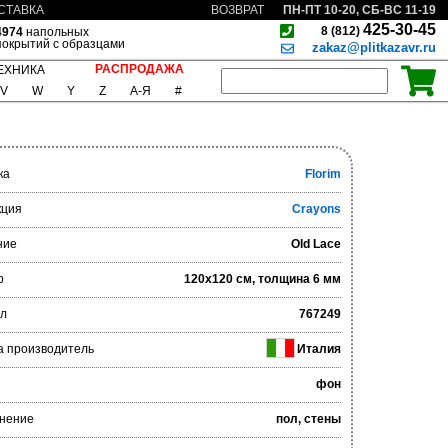
ПН-ПТ 10-20, СБ-ВС 11-19
СТАВКА
ВОЗВРАТ
425-30-45
8 (812)
4974
напольных
покрытий с образцами
zakaz@plitkazavr.ru
РАСПРОДАЖА
ЕХНИКА
V
W
Y
Z
А-Я
#
ка
Florim
кция
Crayons
ние
Old Lace
р
120x120 см, толщина 6 мм
ул
767249
а производитель
Италия
фон
нение
пол, стены