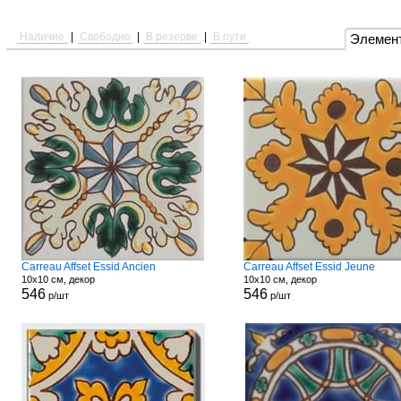
Наличие
|
Свободно
|
В резерве
|
В пути
Элемен
Carreau Affset Essid Ancien
Carreau Affset Essid Jeune
10x10 см, декор
10x10 см, декор
546
546
р/шт
р/шт