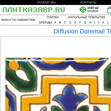
ПОЧЕМУ МЫ
КОНТАКТЫ
1000 м2
шоурум
ПЛИТКА
НАПОЛЬНЫЕ ПОКРЫТИЯ
ВЫБОР ПО ПАРАМЕТРАМ
БРЕНДЫ:
A
B
C
D
E
F
G
H
I
J
K
L
Diffusion
Doremail T