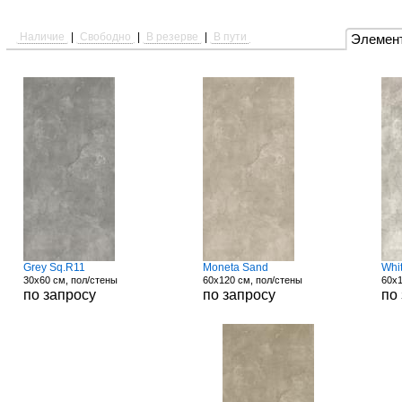
Наличие
|
Свободно
|
В резерве
|
В пути
Элемен
Grey Sq.R11
Moneta Sand
Whi
30x60 см, пол/стены
60x120 см, пол/стены
60x1
по запросу
по запросу
по