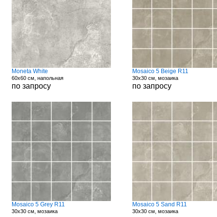
Moneta White
Mosaico 5 Beige R11
60x60 см, напольная
30x30 см, мозаика
по запросу
по запросу
Mosaico 5 Grey R11
Mosaico 5 Sand R11
30x30 см, мозаика
30x30 см, мозаика