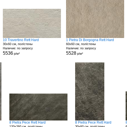
10 Travertino Rett Hard
1 Pietra Di Borgogna Rett Hard
30x60 см, пол/стены
60x60 см, пол/стены
Наличие: по запросу
Наличие: по запросу
5536
5528
р/м²
р/м²
8 Pietra Pece Rett Hard
8 Pietra Pece Rett Hard
120x260 см, пол/стены
30x60 см, пол/стены