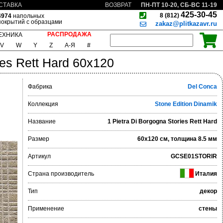
ПН-ПТ 10-20, СБ-ВС 11-19
СТАВКА
ВОЗВРАТ
425-30-45
8 (812)
4974
напольных
покрытий с образцами
zakaz@plitkazavr.ru
РАСПРОДАЖА
ЕХНИКА
V
W
Y
Z
А-Я
#
ies Rett Hard 60x120
Фабрика
Del Conca
Коллекция
Stone Edition Dinamik
Название
1 Pietra Di Borgogna Stories Rett Hard
Размер
60x120 см, толщина 8.5 мм
Артикул
GCSE01STORIR
Страна производитель
Италия
Тип
декор
Применение
стены