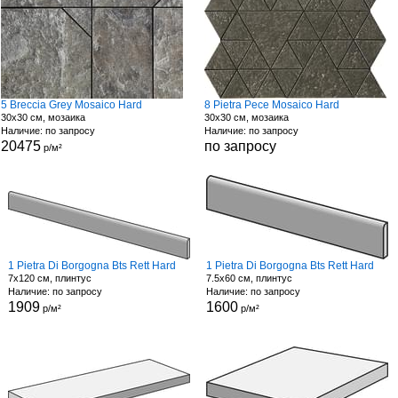
5 Breccia Grey Mosaico Hard
8 Pietra Pece Mosaico Hard
30x30 см, мозаика
30x30 см, мозаика
Наличие: по запросу
Наличие: по запросу
20475
по запросу
р/м²
1 Pietra Di Borgogna Bts Rett Hard
1 Pietra Di Borgogna Bts Rett Hard
7x120 см, плинтус
7.5x60 см, плинтус
Наличие: по запросу
Наличие: по запросу
1909
1600
р/м²
р/м²