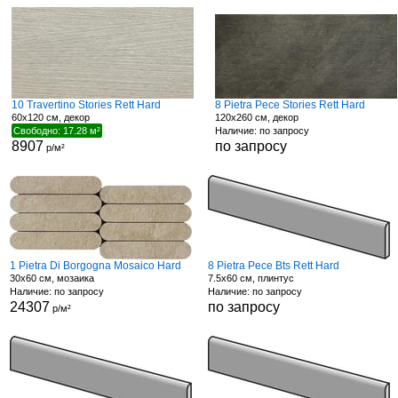
10 Travertino Stories Rett Hard
8 Pietra Pece Stories Rett Hard
60x120 см, декор
120x260 см, декор
Свободно: 17.28 м²
Наличие: по запросу
8907
по запросу
р/м²
1 Pietra Di Borgogna Mosaico Hard
8 Pietra Pece Bts Rett Hard
30x60 см, мозаика
7.5x60 см, плинтус
Наличие: по запросу
Наличие: по запросу
24307
по запросу
р/м²