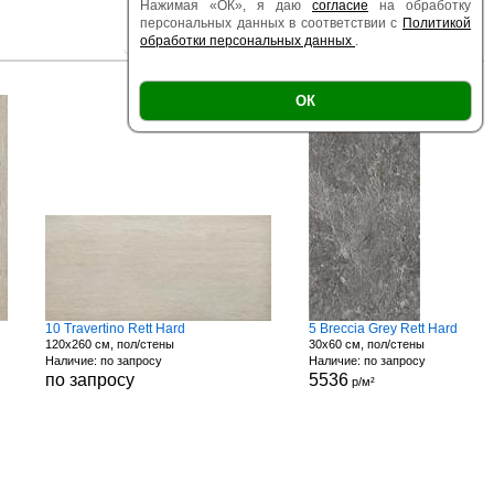
Нажимая «ОК», я даю
согласие
на обработку
персональных данных в соответствии с
Политикой
обработки персональных данных
.
|
|
Есть образец
Поверхность
Размер
ОК
10 Travertino Rett Hard
5 Breccia Grey Rett Hard
120x260 см, пол/стены
30x60 см, пол/стены
Наличие: по запросу
Наличие: по запросу
по запросу
5536
р/м²