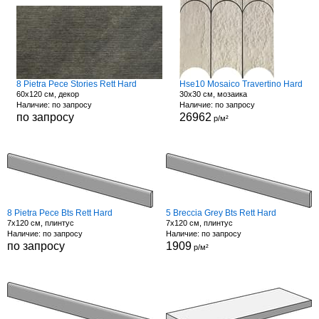
8 Pietra Pece Stories Rett Hard
Hse10 Mosaico Travertino Hard
60x120 см, декор
30x30 см, мозаика
Наличие: по запросу
Наличие: по запросу
по запросу
26962
р/м²
8 Pietra Pece Bts Rett Hard
5 Breccia Grey Bts Rett Hard
7x120 см, плинтус
7x120 см, плинтус
Наличие: по запросу
Наличие: по запросу
по запросу
1909
р/м²