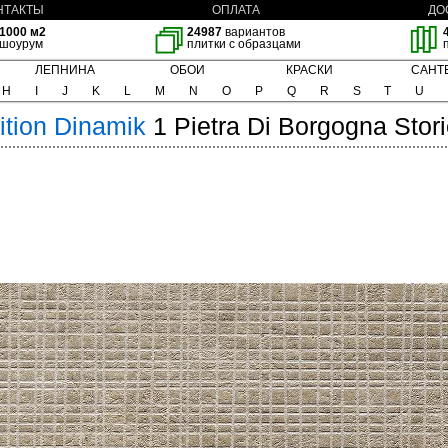
НТАКТЫ
ОПЛАТА
ДО
1000 м2
24987
вариантов
шоурум
плитки с образцами
ЛЕПНИНА
ОБОИ
КРАСКИ
САНТ
H
I
J
K
L
M
N
O
P
Q
R
S
T
U
ition Dinamik
1 Pietra Di Borgogna Stor