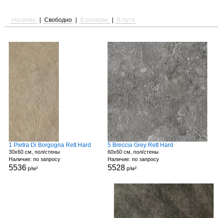
Наличие
|
Свободно
|
В резерве
|
В пути
1 Pietra Di Borgogna Rett Hard
5 Breccia Grey Rett Hard
30x60 см, пол/стены
60x60 см, пол/стены
Наличие: по запросу
Наличие: по запросу
5536
5528
р/м²
р/м²