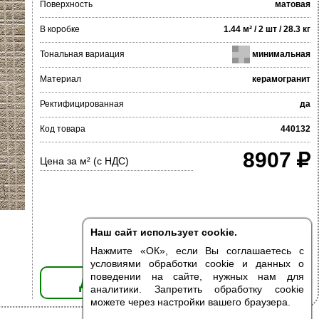
Поверхность
матовая
В коробке
1.44 м² / 2 шт / 28.3 кг
Тональная вариация
минимальная
Материал
керамогранит
Ректифицированная
да
Код товара
440132
8907
Цена за м² (с НДС)
Наш сайт использует cookie.
Нажмите «ОК», если Вы соглашаетесь с
условиями обработки cookie и данных о
поведении на сайте, нужных нам для
ДОБАВИТЬ В КОРЗИНУ
аналитики. Запретить обработку cookie
можете через настройки вашего браузера.