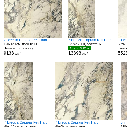
7 Breccia Capraia Rett Hard
7 Breccia Capraia Rett Hard
10 Va
120x120 см, пол/стены
120x260 см, пол/стены
60x60
Наличие: по запросу
В пути: 3.12 м²
Налич
9133
13398
552
р/м²
р/м²
7 Breccia Capraia Rett Hard
7 Breccia Capraia Rett Hard
5 In
60x120 см, пол/стены
60x60 см, пол/стены
120