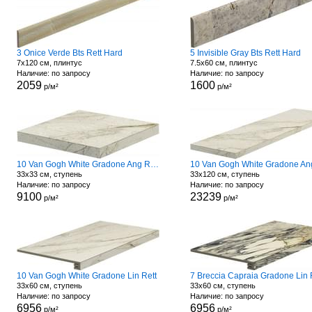
3 Onice Verde Bts Rett Hard
5 Invisible Gray Bts Rett Hard
7x120 см, плинтус
7.5x60 см, плинтус
Наличие: по запросу
Наличие: по запросу
2059
1600
р/м²
р/м²
10 Van Gogh White Gradone Ang Rett L Sx
33x33 см, ступень
33x120 см, ступень
Наличие: по запросу
Наличие: по запросу
9100
23239
р/м²
р/м²
10 Van Gogh White Gradone Lin Rett
7 Breccia Capraia Gradone Lin 
33x60 см, ступень
33x60 см, ступень
Наличие: по запросу
Наличие: по запросу
6956
6956
р/м²
р/м²