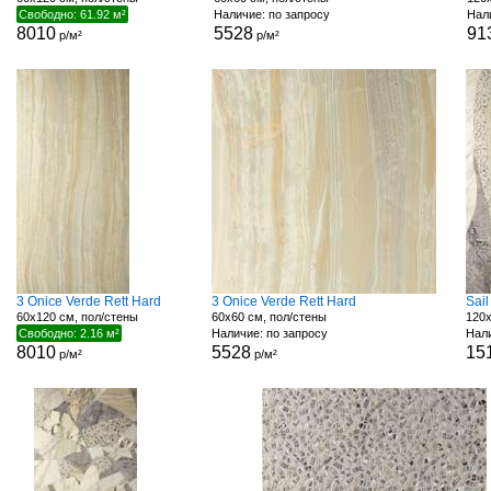
Свободно: 61.92 м²
Наличие: по запросу
Нал
8010
5528
91
р/м²
р/м²
3 Onice Verde Rett Hard
3 Onice Verde Rett Hard
Sail
60x120 см, пол/стены
60x60 см, пол/стены
120x
Свободно: 2.16 м²
Наличие: по запросу
Нали
8010
5528
15
р/м²
р/м²