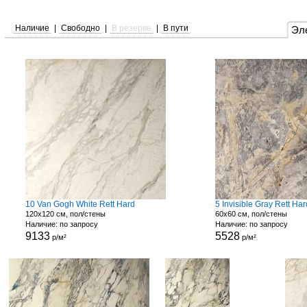
Наличие
|
Свободно
|
В резерве
|
В пути
Эл
10 Van Gogh White Rett Hard
5 Invisible Gray Rett Har
120x120 см, пол/стены
60x60 см, пол/стены
Наличие: по запросу
Наличие: по запросу
9133
5528
р/м²
р/м²