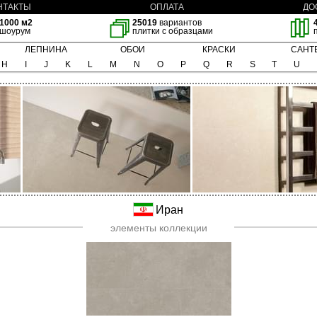
НТАКТЫ
ОПЛАТА
ДО
1000 м2
25019
вариантов
шоурум
плитки с образцами
ЛЕПНИНА
ОБОИ
КРАСКИ
САНТ
H
I
J
K
L
M
N
O
P
Q
R
S
T
U
Иран
элементы коллекции