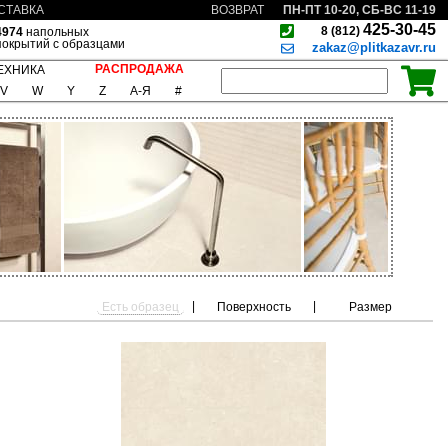
ПН-ПТ 10-20, СБ-ВС 11-19
СТАВКА
ВОЗВРАТ
425-30-45
8 (812)
4974
напольных
покрытий с образцами
zakaz@plitkazavr.ru
РАСПРОДАЖА
ЕХНИКА
V
W
Y
Z
А-Я
#
|
|
Есть образец
Поверхность
Размер