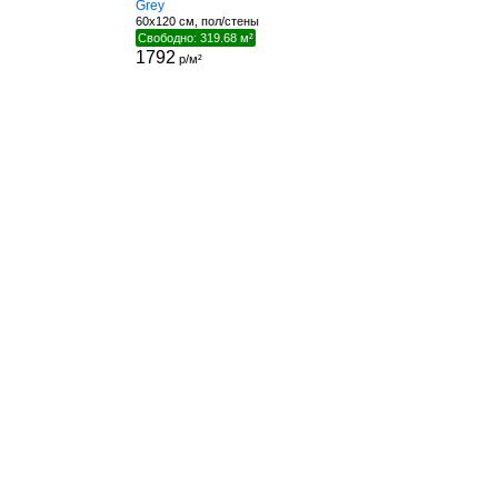
Grey
60x120 см, пол/стены
Свободно: 319.68 м²
1792
р/м²