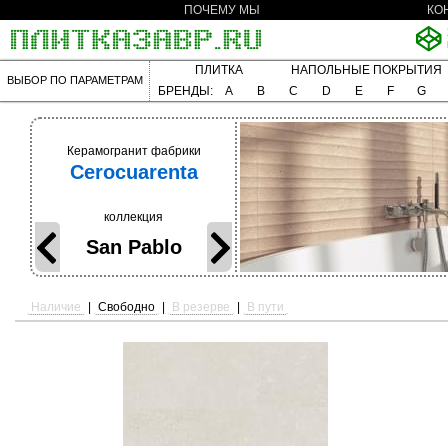
ПОЧЕМУ МЫ
КО
ПЛИТКА
НАПОЛЬНЫЕ ПОКРЫТИЯ
ВЫБОР ПО ПАРАМЕТРАМ
БРЕНДЫ:
A
B
C
D
E
F
G
Керамогранит фабрики
Cerocuarenta
коллекция
San Pablo
Наличие
|
Свободно
|
В резерве
|
В пути