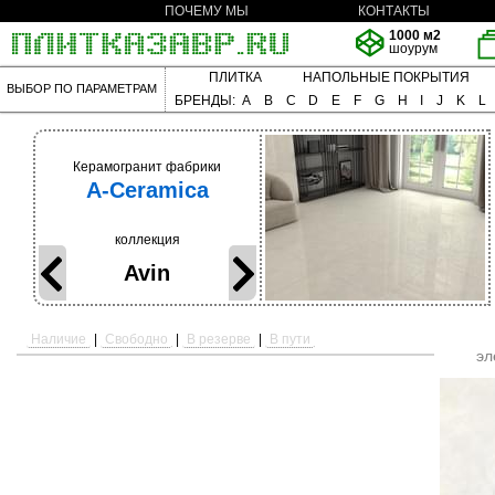
ПОЧЕМУ МЫ
КОНТАКТЫ
1000 м2
шоурум
ПЛИТКА
НАПОЛЬНЫЕ ПОКРЫТИЯ
ВЫБОР ПО ПАРАМЕТРАМ
БРЕНДЫ:
A
B
C
D
E
F
G
H
I
J
K
L
Керамогранит фабрики
A-Ceramica
коллекция
Avin
Наличие
|
Свободно
|
В резерве
|
В пути
эл