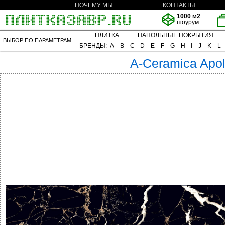
ПОЧЕМУ МЫ
КОНТАКТЫ
1000 м2
шоурум
ПЛИТКА
НАПОЛЬНЫЕ ПОКРЫТИЯ
ВЫБОР ПО ПАРАМЕТРАМ
БРЕНДЫ:
A
B
C
D
E
F
G
H
I
J
K
L
A-Ceramica
Apo