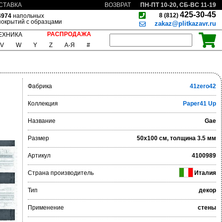
ПН-ПТ 10-20, СБ-ВС 11-19
СТАВКА
ВОЗВРАТ
425-30-45
8 (812)
4974
напольных
покрытий с образцами
zakaz@plitkazavr.ru
РАСПРОДАЖА
ЕХНИКА
V
W
Y
Z
А-Я
#
Фабрика
41zero42
Коллекция
Paper41 Up
Название
Gae
Размер
50x100 см, толщина 3.5 мм
Артикул
4100989
Страна производитель
Италия
Тип
декор
Применение
стены