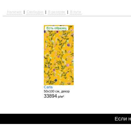
Наличие
|
Свободно
|
В резерве
|
В пути
Есть образец
Carla
50x100 см, декор
33894
р/м²
Если 
Информация на сайте н