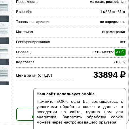
Поверхность
матовая, рельефная
В коробке
1 м² / 2 шт / 8 кг
Тональная вариация
не определена
Материал
керамогранит
Ректифицированная
нет
Образец
Есть, место:
A1
Код товара
216859
33894
Цена за м² (с НДС)
Наш сайт использует cookie.
Нажмите «ОК», если Вы соглашаетесь с
условиями обработки cookie и данных о
поведении на сайте, нужных нам для
ДОБАВИТЬ В КОРЗИНУ
аналитики. Запретить обработку cookie
можете через настройки вашего браузера.