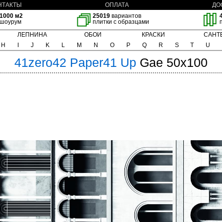
НТАКТЫ
ОПЛАТА
ДО
1000 м2
25019
вариантов
шоурум
плитки с образцами
ЛЕПНИНА
ОБОИ
КРАСКИ
САНТ
H
I
J
K
L
M
N
O
P
Q
R
S
T
U
41zero42
Paper41 Up
Gae 50x100