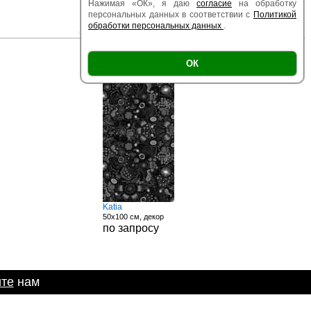
Нажимая «ОК», я даю
согласие
на обработку
персональных данных в соответствии с
Политикой
обработки персональных данных
.
|
|
Есть образец
Поверхность
Размер
ОК
Есть образец
Katia
50x100 см, декор
по запросу
те
нам