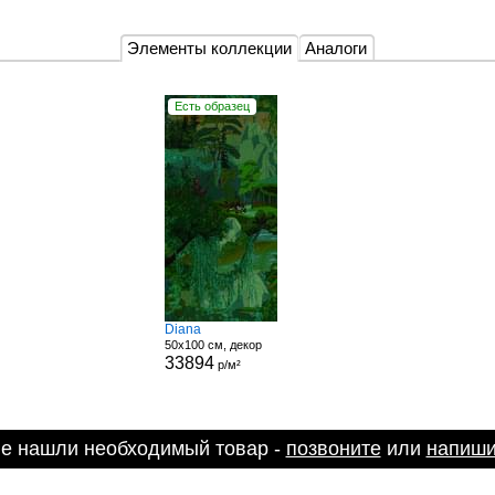
Элементы коллекции
Аналоги
Есть образец
Diana
50x100 см, декор
33894
р/м²
не нашли необходимый товар -
позвоните
или
напиши
е является публичной офертой.
Политика конфиденциальности
.