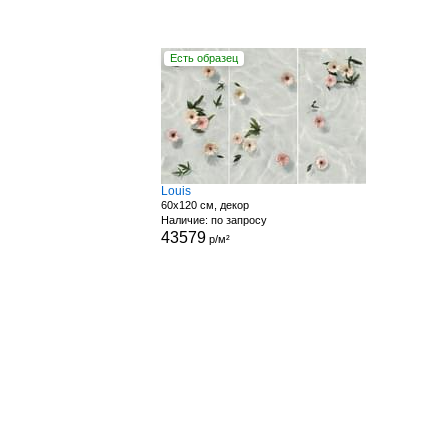
Есть образец
Louis
60x120 см, декор
Наличие: по запросу
43579
р/м²