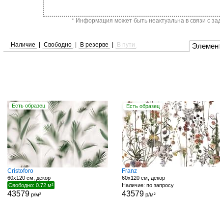
* Информация может быть неактуальна в связи с за
Наличие
|
Свободно
|
В резерве
|
В пути
Элемен
Есть образец
Есть образец
Cristoforo
Franz
60x120 см, декор
60x120 см, декор
Свободно: 0.72 м²
Наличие: по запросу
43579
43579
р/м²
р/м²