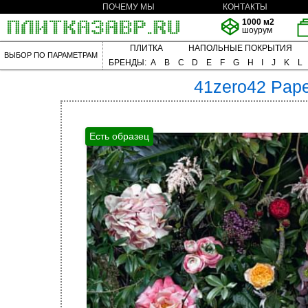
ПОЧЕМУ МЫ
КОНТАКТЫ
1000 м2
шоурум
ПЛИТКА
НАПОЛЬНЫЕ ПОКРЫТИЯ
ВЫБОР ПО ПАРАМЕТРАМ
БРЕНДЫ:
A
B
C
D
E
F
G
H
I
J
K
L
41zero42
Pape
Есть образец