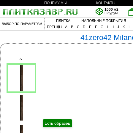
ПОЧЕМУ МЫ
КОНТАКТЫ
1000 м2
шоурум
ПЛИТКА
НАПОЛЬНЫЕ ПОКРЫТИЯ
ВЫБОР ПО ПАРАМЕТРАМ
БРЕНДЫ:
A
B
C
D
E
F
G
H
I
J
K
L
41zero42
Milan
Есть образец