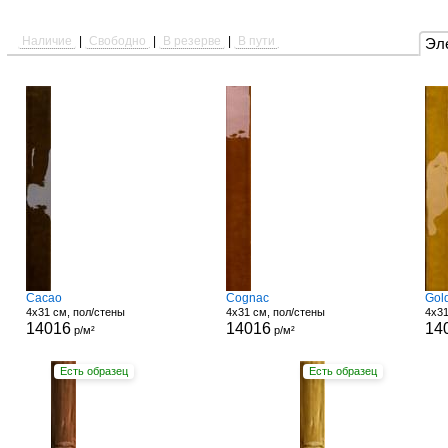
Наличие
|
Свободно
|
В резерве
|
В пути
Эл
Cacao
Cognac
Gol
4x31 см, пол/стены
4x31 см, пол/стены
4x31
14016
14016
14
р/м²
р/м²
Есть образец
Есть образец