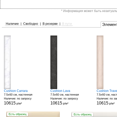
* Информация может быть неактуальн
Наличие
|
Свободно
|
В резерве
|
В пути
Элемен
Cushion Carrara
Cushion Lava
Cushion Trave
7.5x60 см, настенная
7.5x60 см, настенная
7.5x60 см, нас
Наличие: по запросу
Наличие: по запросу
Наличие: по з
10615
10615
10615
р/м²
р/м²
р/м²
Есть образец
Есть образец