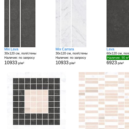
Mix Lava
Mix Carrara
Lava
30x120 см, пол/стены
30x120 см, пол/стены
60x120 см, пол
Наличие: по запросу
Наличие: по запросу
Наличие: 90 м
10933
10933
6923
р/м²
р/м²
р/м²