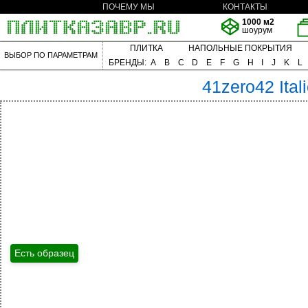
ПОЧЕМУ МЫ
КОНТАКТЫ
1000 м2
шоурум
ПЛИТКА
НАПОЛЬНЫЕ ПОКРЫТИЯ
ВЫБОР ПО ПАРАМЕТРАМ
БРЕНДЫ:
A
B
C
D
E
F
G
H
I
J
K
L
41zero42
Ital
Есть образец