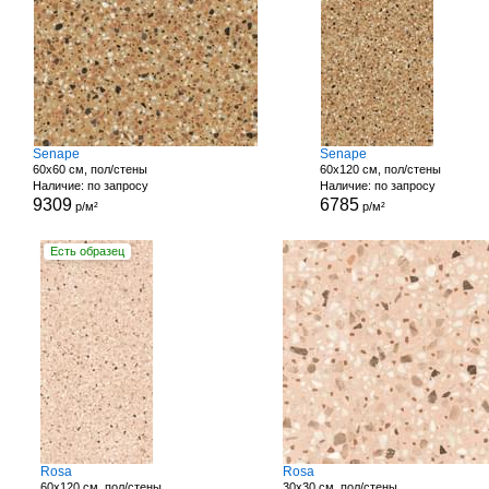
Senape
Senape
60x60 см, пол/стены
60x120 см, пол/стены
Наличие: по запросу
Наличие: по запросу
9309
6785
р/м²
р/м²
Есть образец
Rosa
Rosa
60x120 см, пол/стены
30x30 см, пол/стены