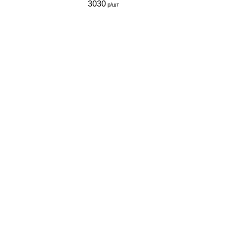
3030
р/шт