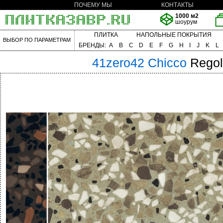
ПОЧЕМУ МЫ
КОНТАКТЫ
1000 м2
шоурум
ПЛИТКА
НАПОЛЬНЫЕ ПОКРЫТИЯ
ВЫБОР ПО ПАРАМЕТРАМ
БРЕНДЫ:
A
B
C
D
E
F
G
H
I
J
K
L
41zero42
Chicco
Regol