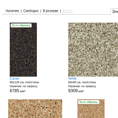
Наличие
|
Свободно
|
В резерве
|
В пути
Эл
Есть образец
Cacao
Verde
60x120 см, пол/стены
60x60 см, пол/стены
Наличие: по запросу
Наличие: по запросу
6785
9309
р/м²
р/м²
Есть образец