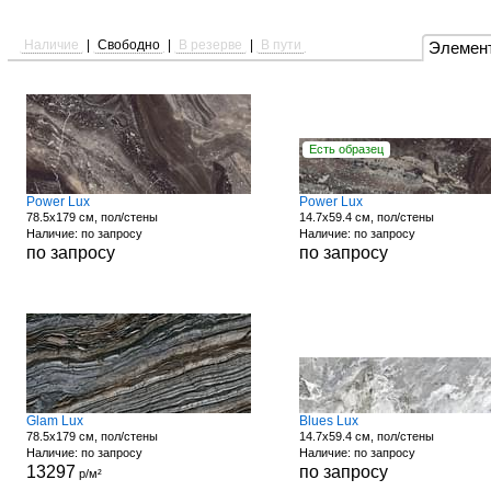
Наличие
|
Свободно
|
В резерве
|
В пути
Элемен
Есть образец
Power Lux
Power Lux
78.5x179 см, пол/стены
14.7x59.4 см, пол/стены
Наличие: по запросу
Наличие: по запросу
по запросу
по запросу
Glam Lux
Blues Lux
78.5x179 см, пол/стены
14.7x59.4 см, пол/стены
Наличие: по запросу
Наличие: по запросу
13297
по запросу
р/м²