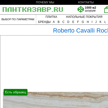
ПОЧЕМУ МЫ
КОНТАКТЫ
1000 м2
шоурум
ПЛИТКА
НАПОЛЬНЫЕ ПОКРЫТИЯ
ВЫБОР ПО ПАРАМЕТРАМ
БРЕНДЫ:
A
B
C
D
E
F
G
H
I
J
K
L
Roberto Cavalli
Roc
Есть образец