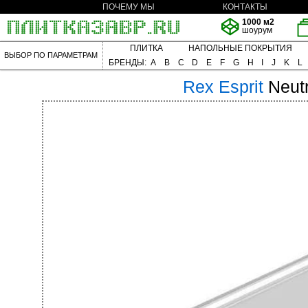
ПОЧЕМУ МЫ
КОНТАКТЫ
1000 м2
шоурум
ПЛИТКА
НАПОЛЬНЫЕ ПОКРЫТИЯ
ВЫБОР ПО ПАРАМЕТРАМ
БРЕНДЫ:
A
B
C
D
E
F
G
H
I
J
K
L
Rex
Esprit
Neutr