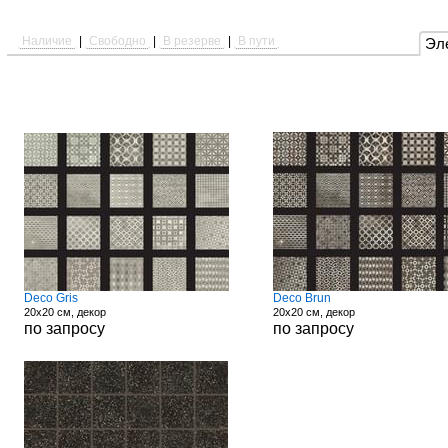
Наличие
|
Свободно
|
В резерве
|
В пути
Эл
Deco Gris
Deco Brun
20x20 см, декор
20x20 см, декор
по запросу
по запросу