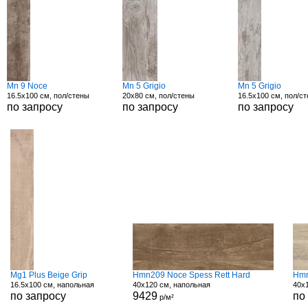
Mn 9 Noce
Mn 5 Grigio
Mn 5 Grigio
16.5x100 см, пол/стены
20x80 см, пол/стены
16.5x100 см, пол/с
по запросу
по запросу
по запросу
Mg1 Plus Beige Grip
Hmn209 Noce Spess Rett Hard
Hmn
16.5x100 см, напольная
40x120 см, напольная
40x
по запросу
9429
по
р/м²