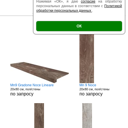
Нажимая «ОК», я даю
согласие
на обработку
персональных данных в соответствии с
Политикой
обработки персональных данных
.
|
|
Есть образец
Поверхность
Размер
ОК
Mn9 Gradone Noce Lineare
Mn 9 Noce
20x80 см, пол/стены
20x80 см, пол/стены
по запросу
по запросу