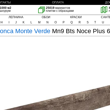
НТАКТЫ
ОПЛАТА
ДО
1000 м2
25019
вариантов
шоурум
плитки с образцами
ЛЕПНИНА
ОБОИ
КРАСКИ
САНТ
H
I
J
K
L
M
N
O
P
Q
R
S
T
U
Conca
Monte Verde
Mn9 Bts Noce Plus 