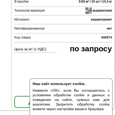
В коробке
0.65 м² / 10 шт / 14.3 кг
Тональная вариация
выраженная
Материал
керамогранит
Ректифицированная
нет
Код товара
440974
по запросу
Цена за м² (с НДС)
Наш сайт использует cookie.
Нажмите «ОК», если Вы соглашаетесь с
условиями обработки cookie и данных о
поведении на сайте, нужных нам для
ДОБАВИТЬ В КОРЗИНУ
аналитики. Запретить обработку cookie
можете через настройки вашего браузера.