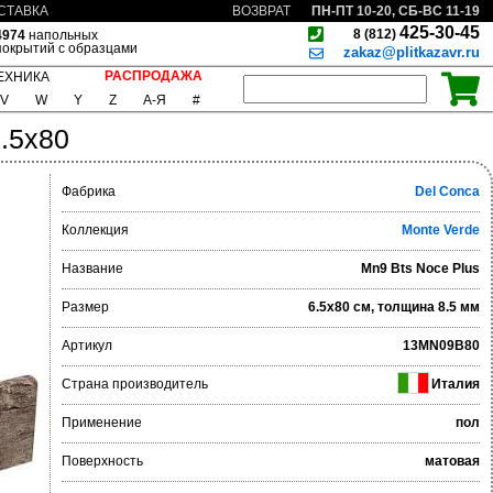
ПН-ПТ 10-20, СБ-ВС 11-19
СТАВКА
ВОЗВРАТ
425-30-45
8 (812)
4974
напольных
покрытий с образцами
zakaz@plitkazavr.ru
РАСПРОДАЖА
ЕХНИКА
V
W
Y
Z
А-Я
#
6.5x80
Фабрика
Del Conca
Коллекция
Monte Verde
Название
Mn9 Bts Noce Plus
Размер
6.5x80 см, толщина 8.5 мм
Артикул
13MN09B80
Страна производитель
Италия
Применение
пол
Поверхность
матовая