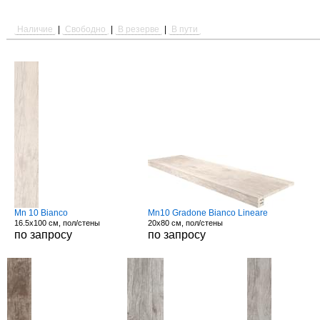
Наличие
|
Свободно
|
В резерве
|
В пути
Mn 10 Bianco
Mn10 Gradone Bianco Lineare
16.5x100 см, пол/стены
20x80 см, пол/стены
по запросу
по запросу