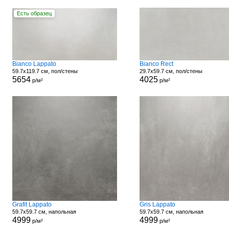
Есть образец
Bianco Lappato
Bianco Rect
59.7x119.7 см, пол/стены
29.7x59.7 см, пол/стены
5654
4025
р/м²
р/м²
Grafit Lappato
Gris Lappato
59.7x59.7 см, напольная
59.7x59.7 см, напольная
4999
4999
р/м²
р/м²