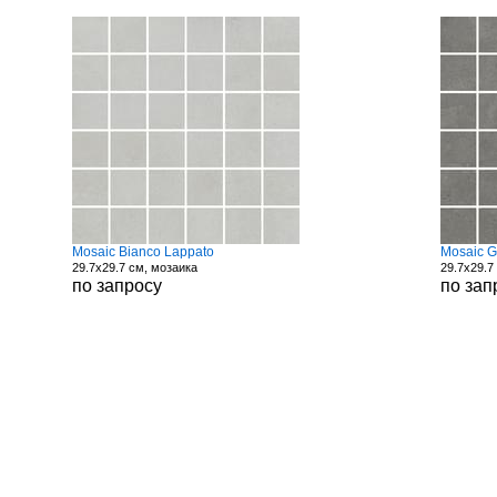
Mosaic Bianco Lappato
Mosaic G
29.7x29.7 см, мозаика
29.7x29.7
по запросу
по зап