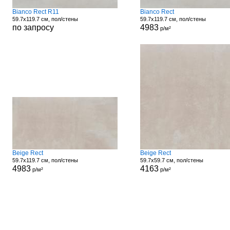
Bianco Rect R11
Bianco Rect
59.7x119.7 см, пол/стены
59.7x119.7 см, пол/стены
по запросу
4983
р/м²
Beige Rect
Beige Rect
59.7x119.7 см, пол/стены
59.7x59.7 см, пол/стены
4983
4163
р/м²
р/м²