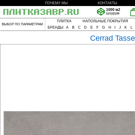
ПОЧЕМУ МЫ
КОНТАКТЫ
1000 м2
шоурум
ПЛИТКА
НАПОЛЬНЫЕ ПОКРЫТИЯ
ВЫБОР ПО ПАРАМЕТРАМ
БРЕНДЫ:
A
B
C
D
E
F
G
H
I
J
K
L
Cerrad
Tasse