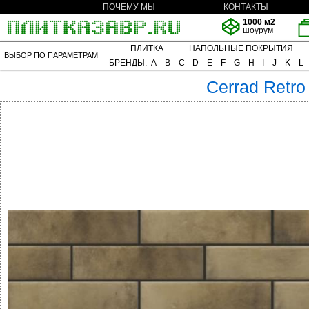
ПОЧЕМУ МЫ
КОНТАКТЫ
1000 м2
шоурум
ПЛИТКА
НАПОЛЬНЫЕ ПОКРЫТИЯ
ВЫБОР ПО ПАРАМЕТРАМ
БРЕНДЫ:
A
B
C
D
E
F
G
H
I
J
K
L
Cerrad
Retro