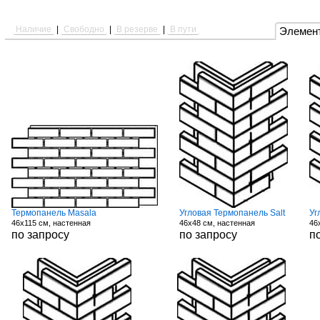
Наличие
|
Свободно
|
В резерве
|
В пути
Элемен
Термопанель Masala
Угловая Термопанель Salt
Уг
46x115 см, настенная
46x48 см, настенная
46
по запросу
по запросу
п