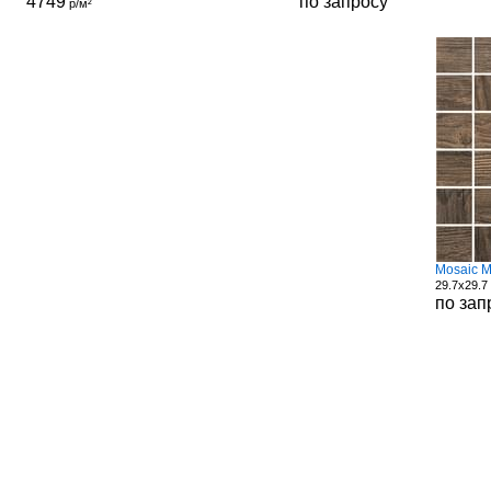
4749
по запросу
р/м²
Mosaic M
29.7x29.7
по зап