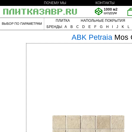
ПОЧЕМУ МЫ
КОНТАКТЫ
1000 м2
шоурум
ПЛИТКА
НАПОЛЬНЫЕ ПОКРЫТИЯ
ВЫБОР ПО ПАРАМЕТРАМ
БРЕНДЫ:
A
B
C
D
E
F
G
H
I
J
K
L
ABK
Petraia
Mos 