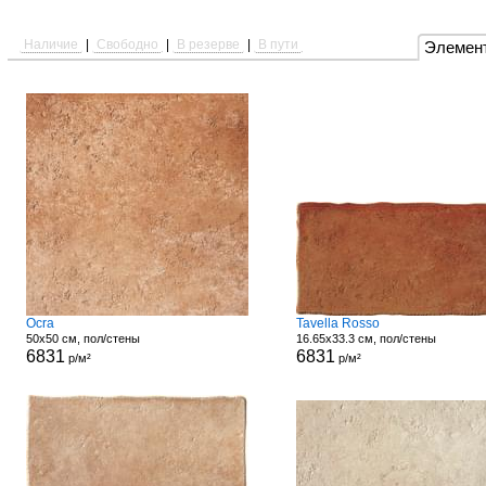
Наличие
|
Свободно
|
В резерве
|
В пути
Элемен
Ocra
Tavella Rosso
50x50 см, пол/стены
16.65x33.3 см, пол/стены
6831
6831
р/м²
р/м²