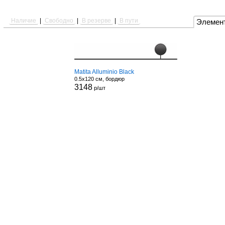
Наличие
|
Свободно
|
В резерве
|
В пути
Элемен
Matita Alluminio Black
0.5x120 см, бордюр
3148
р/шт