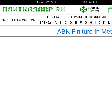
ПОЧЕМУ МЫ
КОНТАКТЫ
1000 м2
шоурум
ПЛИТКА
НАПОЛЬНЫЕ ПОКРЫТИЯ
ВЫБОР ПО ПАРАМЕТРАМ
БРЕНДЫ:
A
B
C
D
E
F
G
H
I
J
K
L
ABK
Finiture In Met