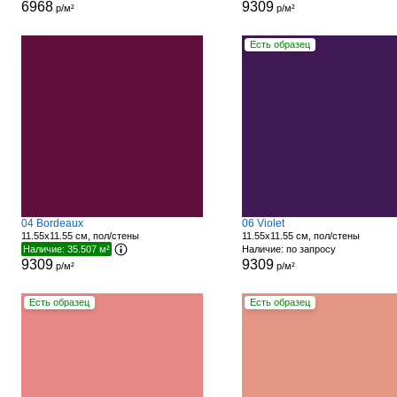
6968
9309
р/м²
р/м²
Есть образец
04 Bordeaux
06 Violet
11.55x11.55 см, пол/стены
11.55x11.55 см, пол/стены
Наличие: 35.507 м²
Наличие: по запросу
9309
9309
р/м²
р/м²
Есть образец
Есть образец