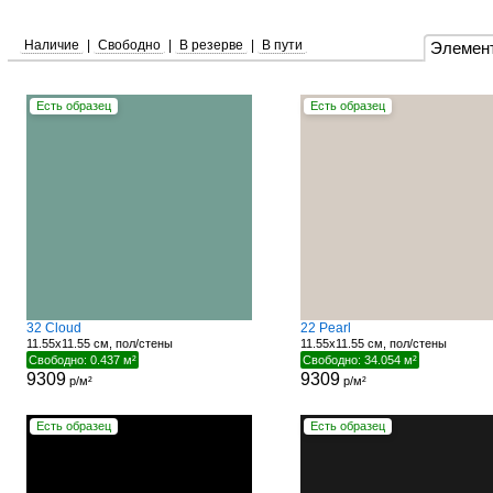
Наличие
|
Свободно
|
В резерве
|
В пути
Элемен
Есть образец
Есть образец
32 Cloud
22 Pearl
11.55x11.55 см, пол/стены
11.55x11.55 см, пол/стены
Свободно: 0.437 м²
Свободно: 34.054 м²
9309
9309
р/м²
р/м²
Есть образец
Есть образец