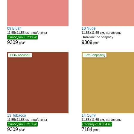
09 Blush
10 Nude
11.55x11.55 см, пол/стены
11.55x11.55 см, пол/стены
Свободно: 0.238 м²
Наличие: по запросу
9309
9309
р/м²
р/м²
Есть образец
Есть образец
13 Tobacco
14 Curry
11.55x11.55 см, пол/стены
11.55x11.55 см, пол/стены
Свободно: 0.213 м²
Свободно: 0.054 м²
9309
7184
р/м²
р/м²