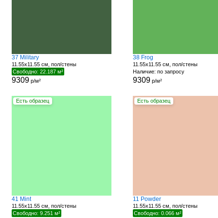
37 Military
38 Frog
11.55x11.55 см, пол/стены
11.55x11.55 см, пол/стены
Свободно: 22.187 м²
Наличие: по запросу
9309
9309
р/м²
р/м²
Есть образец
Есть образец
41 Mint
11 Powder
11.55x11.55 см, пол/стены
11.55x11.55 см, пол/стены
Свободно: 9.251 м²
Свободно: 0.066 м²