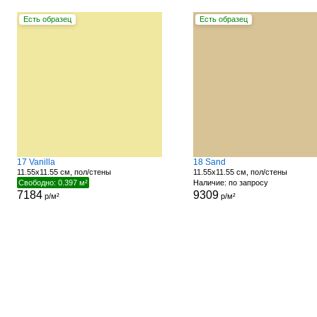
Есть образец
Есть образец
17 Vanilla
18 Sand
11.55x11.55 см, пол/стены
11.55x11.55 см, пол/стены
Свободно: 0.397 м²
Наличие: по запросу
7184
9309
р/м²
р/м²