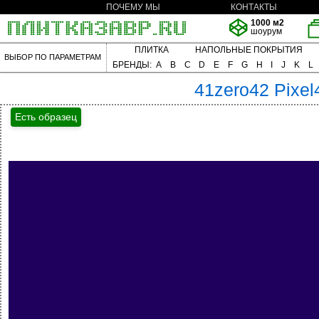
ПОЧЕМУ МЫ
КОНТАКТЫ
1000 м2
шоурум
ПЛИТКА
НАПОЛЬНЫЕ ПОКРЫТИЯ
ВЫБОР ПО ПАРАМЕТРАМ
БРЕНДЫ:
A
B
C
D
E
F
G
H
I
J
K
L
41zero42
Pixel
Есть образец