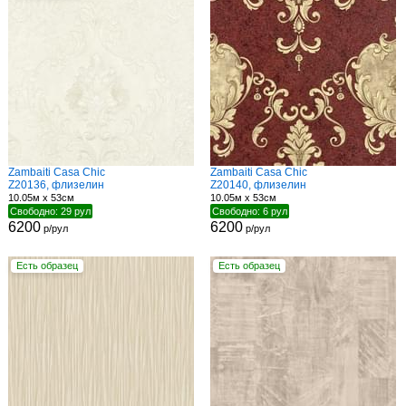
Zambaiti Casa Chic
Zambaiti Casa Chic
Z20136, флизелин
Z20140, флизелин
10.05м x 53см
10.05м x 53см
Свободно: 29 рул
Свободно: 6 рул
6200
6200
р/рул
р/рул
Есть образец
Есть образец