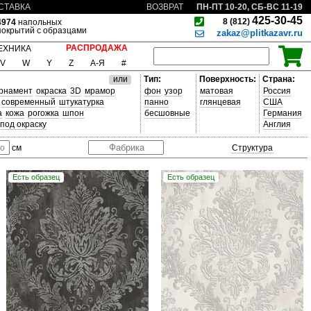
ПН-ПТ 10-20, СБ-ВС 11-19
СТАВКА
ВОЗВРАТ
425-30-45
8 (812)
4974
напольных
покрытий с образцами
zakaz@plitkazavr.ru
РАСПРОДАЖА
ЕХНИКА
V
W
Y
Z
А-Я
#
или
Тип:
Поверхность:
Страна:
рнамент
окраска
3D
мрамор
фон
узор
матовая
Россия
современный
штукатурка
панно
глянцевая
США
а
кожа
рогожка
шпон
бесшовные
Германия
под окраску
Англия
Структура
см
Есть образец
Есть образец