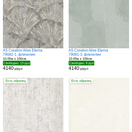
AS Creation Alive Eterna
AS Creation Alive Eterna
79082-1, флизелин
79081-3, флизелин
10.05м x 106см
10.05м x 106см
Свободно: 13 рул
Свободно: 8 рул
4140
4140
р/рул
р/рул
Есть образец
Есть образец