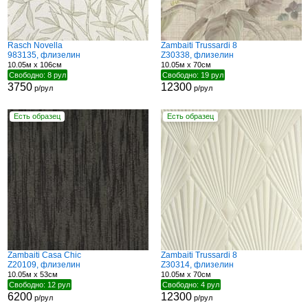
Rasch Novella
Zambaiti Trussardi 8
983135, флизелин
Z30338, флизелин
10.05м x 106см
10.05м x 70см
Свободно: 8 рул
Свободно: 19 рул
3750
12300
р/рул
р/рул
Есть образец
Есть образец
Zambaiti Casa Chic
Zambaiti Trussardi 8
Z20109, флизелин
Z30314, флизелин
10.05м x 53см
10.05м x 70см
Свободно: 12 рул
Свободно: 4 рул
6200
12300
р/рул
р/рул