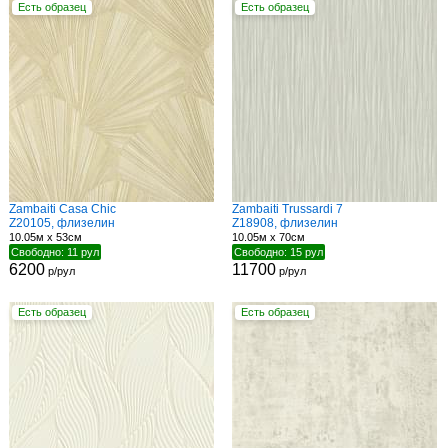
Есть образец
Есть образец
Zambaiti Casa Chic
Zambaiti Trussardi 7
Z20105, флизелин
Z18908, флизелин
10.05м x 53см
10.05м x 70см
Свободно: 11 рул
Свободно: 15 рул
6200
11700
р/рул
р/рул
Есть образец
Есть образец