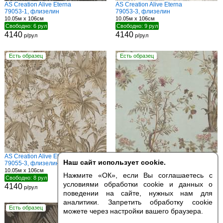
AS Creation Alive Eterna
AS Creation Alive Eterna
79053-1, флизелин
79053-3, флизелин
10.05м x 106см
10.05м x 106см
Свободно: 6 рул
Свободно: 9 рул
4140
4140
р/рул
р/рул
Есть образец
Есть образец
AS Creation Alive Eterna
AS Creation Alive Eterna
Наш сайт использует cookie.
79055-3, флизелин
79056-3, флизелин
10.05м x 106см
10.05м x 106см
Нажмите «ОК», если Вы соглашаетесь с
Свободно: 8 рул
Свободно: 5 рул
условиями обработки cookie и данных о
4140
4140
р/рул
р/рул
поведении на сайте, нужных нам для
аналитики. Запретить обработку cookie
Есть образец
Есть образец
можете через настройки вашего браузера.