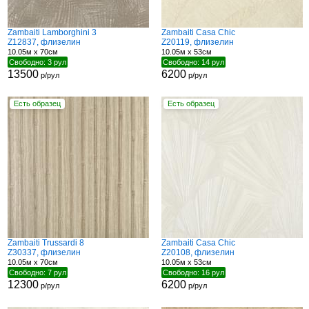
Zambaiti Lamborghini 3
Zambaiti Casa Chic
Z12837, флизелин
Z20119, флизелин
10.05м x 70см
10.05м x 53см
Свободно: 3 рул
Свободно: 14 рул
13500
6200
р/рул
р/рул
Есть образец
Есть образец
Zambaiti Trussardi 8
Zambaiti Casa Chic
Z30337, флизелин
Z20108, флизелин
10.05м x 70см
10.05м x 53см
Свободно: 7 рул
Свободно: 16 рул
12300
6200
р/рул
р/рул