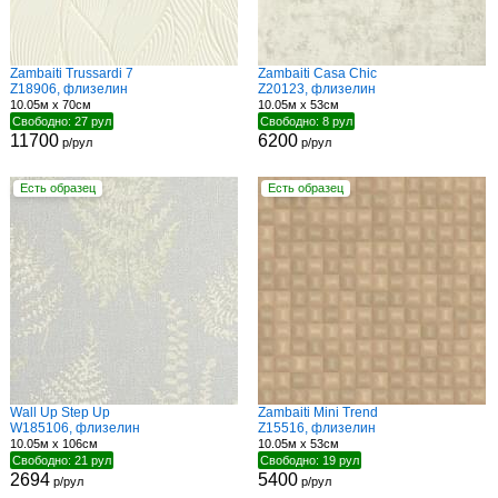
Zambaiti Trussardi 7
Zambaiti Casa Chic
Z18906, флизелин
Z20123, флизелин
10.05м x 70см
10.05м x 53см
Свободно: 27 рул
Свободно: 8 рул
11700
6200
р/рул
р/рул
Есть образец
Есть образец
Wall Up Step Up
Zambaiti Mini Trend
W185106, флизелин
Z15516, флизелин
10.05м x 106см
10.05м x 53см
Свободно: 21 рул
Свободно: 19 рул
2694
5400
р/рул
р/рул