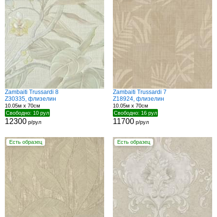
Zambaiti Trussardi 8
Zambaiti Trussardi 7
Z30335, флизелин
Z18924, флизелин
10.05м x 70см
10.05м x 70см
Свободно: 10 рул
Свободно: 16 рул
12300
11700
р/рул
р/рул
Есть образец
Есть образец