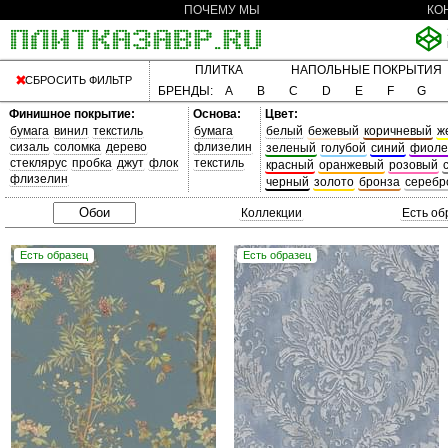
ПОЧЕМУ МЫ
КО
ПЛИТКА
НАПОЛЬНЫЕ ПОКРЫТИЯ
СБРОСИТЬ ФИЛЬТР
БРЕНДЫ:
A
B
C
D
E
F
G
Финишное покрытие:
Основа:
Цвет:
бумага
винил
текстиль
бумага
белый
бежевый
коричневый
ж
сизаль
соломка
дерево
флизелин
зеленый
голубой
синий
фиоле
стеклярус
пробка
джут
флок
текстиль
красный
оранжевый
розовый
флизелин
черный
золото
бронза
серебр
Коллекции
Есть об
Есть образец
Есть образец