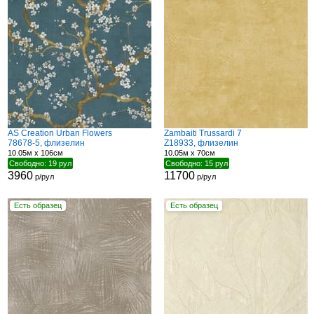
AS Creation Urban Flowers
Zambaiti Trussardi 7
78678-5, флизелин
Z18933, флизелин
10.05м x 106см
10.05м x 70см
Свободно: 19 рул
Свободно: 15 рул
3960
11700
р/рул
р/рул
Есть образец
Есть образец