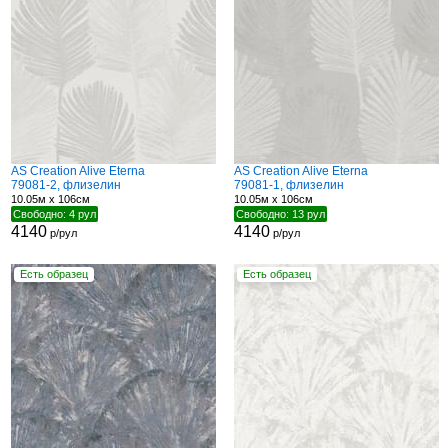
AS Creation Alive Eterna
AS Creation Alive Eterna
79081-2, флизелин
79081-1, флизелин
10.05м x 106см
10.05м x 106см
Свободно: 4 рул
Свободно: 13 рул
4140
4140
р/рул
р/рул
Есть образец
Есть образец