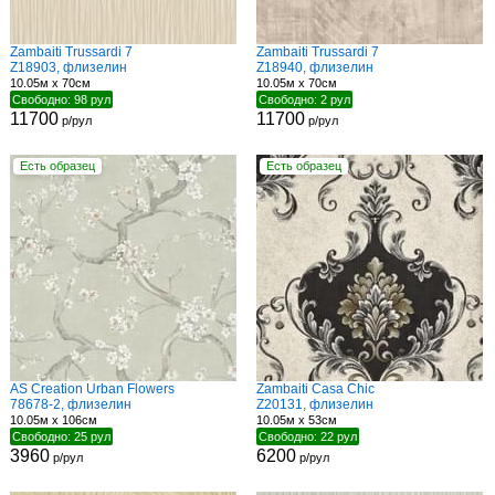
Zambaiti Trussardi 7
Zambaiti Trussardi 7
Z18903, флизелин
Z18940, флизелин
10.05м x 70см
10.05м x 70см
Свободно: 98 рул
Свободно: 2 рул
11700
11700
р/рул
р/рул
Есть образец
Есть образец
AS Creation Urban Flowers
Zambaiti Casa Chic
78678-2, флизелин
Z20131, флизелин
10.05м x 106см
10.05м x 53см
Свободно: 25 рул
Свободно: 22 рул
3960
6200
р/рул
р/рул