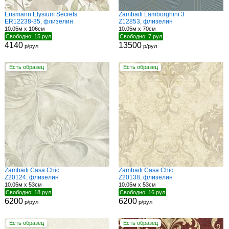
Erismann Elysium Secrets
Zambaiti Lamborghini 3
ER12238-35, флизелин
Z12853, флизелин
10.05м x 106см
10.05м x 70см
Свободно: 15 рул
Свободно: 7 рул
4140
13500
р/рул
р/рул
Есть образец
Есть образец
Zambaiti Casa Chic
Zambaiti Casa Chic
Z20124, флизелин
Z20138, флизелин
10.05м x 53см
10.05м x 53см
Свободно: 18 рул
Свободно: 16 рул
6200
6200
р/рул
р/рул
Есть образец
Есть образец