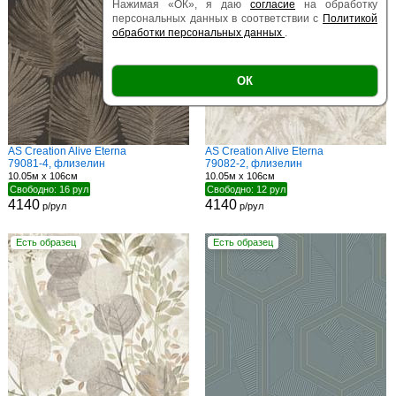
Нажимая «ОК», я даю
согласие
на обработку
персональных данных в соответствии с
Политикой
обработки персональных данных
.
ОК
AS Creation Alive Eterna
AS Creation Alive Eterna
79081-4, флизелин
79082-2, флизелин
10.05м x 106см
10.05м x 106см
Свободно: 16 рул
Свободно: 12 рул
4140
4140
р/рул
р/рул
Есть образец
Есть образец