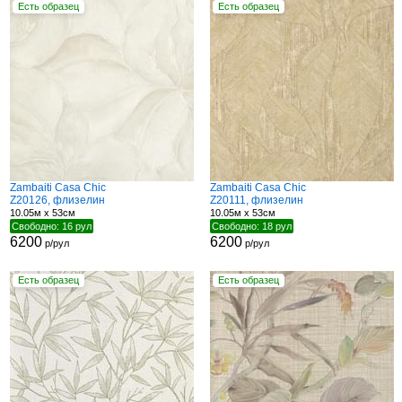
Есть образец
Есть образец
Zambaiti Casa Chic
Zambaiti Casa Chic
Z20126, флизелин
Z20111, флизелин
10.05м x 53см
10.05м x 53см
Свободно: 16 рул
Свободно: 18 рул
6200
6200
р/рул
р/рул
Есть образец
Есть образец