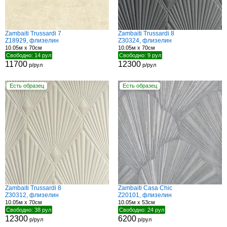
Zambaiti Trussardi 7
Zambaiti Trussardi 8
Z18929, флизелин
Z30324, флизелин
10.05м x 70см
10.05м x 70см
Свободно: 14 рул
Свободно: 9 рул
11700
12300
р/рул
р/рул
Есть образец
Есть образец
Zambaiti Trussardi 8
Zambaiti Casa Chic
Z30312, флизелин
Z20101, флизелин
10.05м x 70см
10.05м x 53см
Свободно: 38 рул
Свободно: 24 рул
12300
6200
р/рул
р/рул