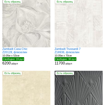
Есть образец
Есть образец
Zambaiti Casa Chic
Zambaiti Trussardi 7
Z20128, флизелин
Z18936, флизелин
10.05м x 53см
10.05м x 70см
Свободно: 19 рул
Свободно: 30 рул
6200
11700
р/рул
р/рул
Есть образец
Есть образец