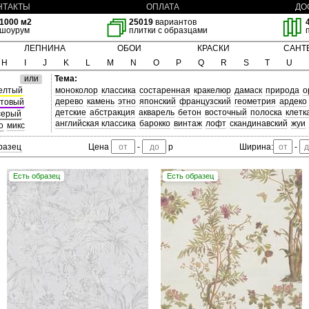
НТАКТЫ
ОПЛАТА
ДО
1000 м2
25019
вариантов
шоурум
плитки с образцами
ЛЕПНИНА
ОБОИ
КРАСКИ
САНТ
H
I
J
K
L
M
N
O
P
Q
R
S
T
U
или
Тема:
елтый
моноколор
классика
состаренная
кракелюр
дамаск
природа
о
дерево
камень
этно
японский
французский
геометрия
ардеко
товый
детские
абстракция
акварель
бетон
восточный
полоска
клетк
серый
английская классика
барокко
винтаж
лофт
скандинавский
жуи
о
микс
разец
Цена
-
р
Ширина:
-
Есть образец
Есть образец