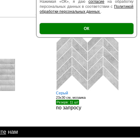
Нажимая «ОК», я даю
согласие
на обработку
персональных данных в соответствии с
Политикой
обработки персональных данных
.
|
|
Есть образец
Поверхность
Размер
ОК
Серый
23x30 см, мозаика
Резерв: 11 шт
по запросу
те
нам