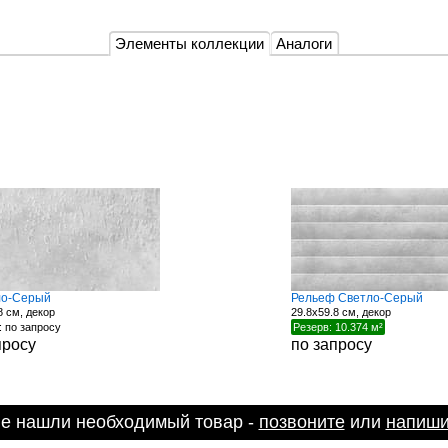
Элементы коллекции
Аналоги
ло-Серый
Рельеф Светло-Серый
8 см, декор
29.8x59.8 см, декор
 по запросу
Резерв: 10.374 м²
просу
по запросу
не нашли необходимый товар -
позвоните
или
напиши