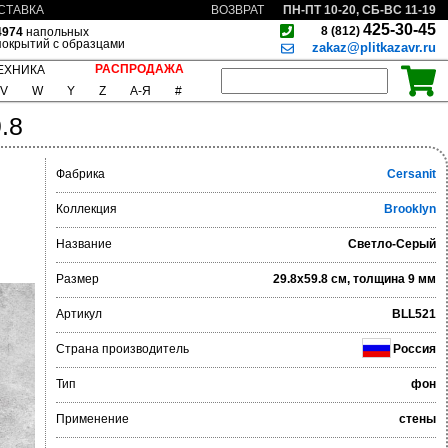
ПН-ПТ 10-20, СБ-ВС 11-19
СТАВКА
ВОЗВРАТ
425-30-45
8 (812)
4974
напольных
покрытий с образцами
zakaz@plitkazavr.ru
РАСПРОДАЖА
ЕХНИКА
V
W
Y
Z
А-Я
#
.8
Фабрика
Cersanit
Коллекция
Brooklyn
Название
Светло-Серый
Размер
29.8x59.8 см, толщина 9 мм
Артикул
BLL521
Страна производитель
Россия
Тип
фон
Применение
стены