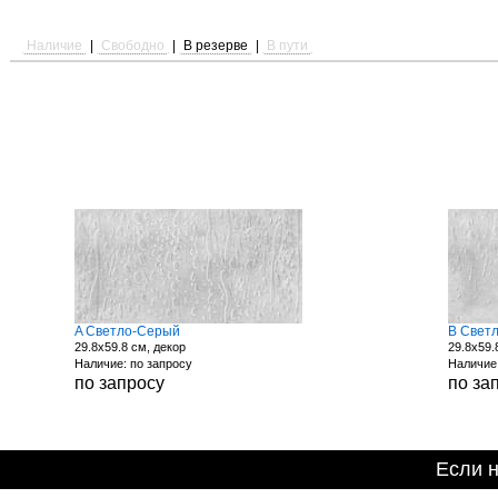
Наличие
|
Свободно
|
В резерве
|
В пути
A Светло-Серый
B Свет
29.8x59.8 см, декор
29.8x59.
Наличие: по запросу
Наличие:
по запросу
по за
Если 