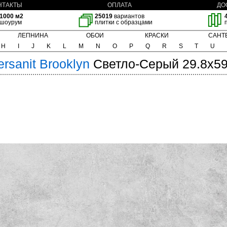
НТАКТЫ
ОПЛАТА
ДО
1000 м2
25019
вариантов
шоурум
плитки с образцами
ЛЕПНИНА
ОБОИ
КРАСКИ
САНТ
H
I
J
K
L
M
N
O
P
Q
R
S
T
U
ersanit
Brooklyn
Светло-Серый 29.8x59