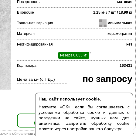
Поверхность
матовая
В коробке
1.25 м² / 7 шт / 18.99 кг
Тональная вариация
минимальная
Материал
керамогранит
Ректифицированная
нет
*
Резерв 0.635 м²
Код товара
163431
по запросу
Цена за м² (с НДС)
Наш сайт использует cookie.
Нажмите «ОК», если Вы соглашаетесь с
условиями обработки cookie и данных о
поведении на сайте, нужных нам для
ДОБАВИТЬ В КОРЗИНУ
аналитики. Запретить обработку cookie
можете через настройки вашего браузера.
жкой в обновлении данных. Цена из наличия может отличаться от указанной.